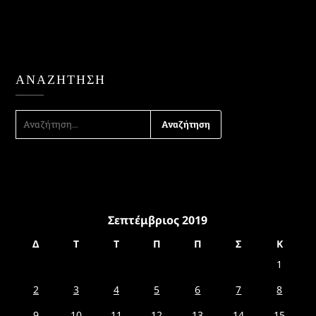
ΑΝΑΖΉΤΗΣΗ
ΑΝΑΖΉΤΗΣΗ
ΓΙΑ:
Σεπτέμβριος 2019
Δ
Τ
Τ
Π
Π
Σ
Κ
1
2
3
4
5
6
7
8
9
10
11
12
13
14
15