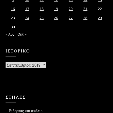
16
17
18
19
20
21
22
23
24
25
26
27
28
29
30
« Αυγ
Οκτ »
ΙΣΤΟΡΙΚΌ
Ιστορικό
ΣΤΗΛΕΣ
Ειδήσεις και σχόλια