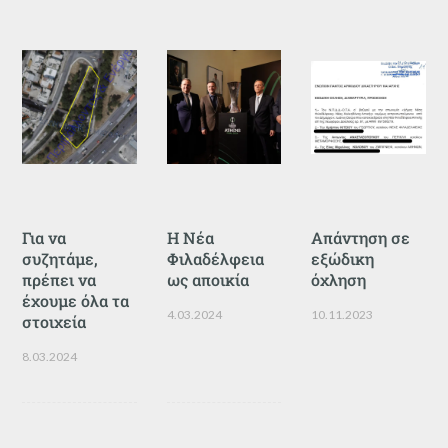
Για να
Η Νέα
Απάντηση σε
συζητάμε,
Φιλαδέλφεια
εξώδικη
πρέπει να
ως αποικία
όχληση
έχουμε όλα τα
4.03.2024
10.11.2023
στοιχεία
8.03.2024