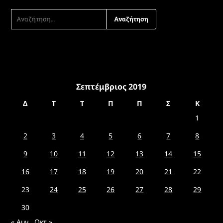
ΑΝΑΖΉΤΗΣΗ
ΓΙΑ:
Σεπτέμβριος 2019
Δ
Τ
Τ
Π
Π
Σ
Κ
1
2
3
4
5
6
7
8
9
10
11
12
13
14
15
16
17
18
19
20
21
22
23
24
25
26
27
28
29
30
« Αυγ
Οκτ »