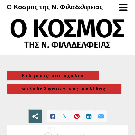
Μετάβαση
Ο Κόσμος της Ν. Φιλαδέλφειας
στο
περιεχόμενο
Ειδήσεις και σχόλια
Φιλαδελφειώτικες σελίδες