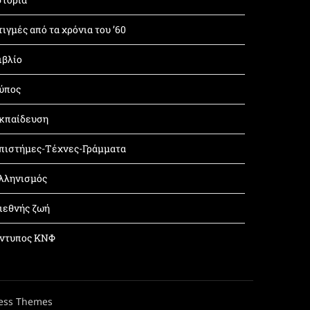
τιγμές από τα χρόνια του ’60
ιβλίο
ύπος
κπαίδευση
πιστήμες-Τέχνες-Γράμματα
λληνισμός
ιεθνής ζωή
ντυπος ΚΝΦ
ess Themes