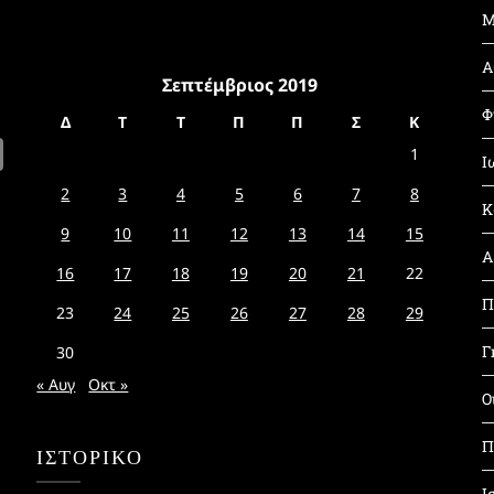
Μ
Α
Σεπτέμβριος 2019
Φ
Δ
Τ
Τ
Π
Π
Σ
Κ
1
Ι
2
3
4
5
6
7
8
Κ
9
10
11
12
13
14
15
Α
16
17
18
19
20
21
22
Π
23
24
25
26
27
28
29
Γ
30
« Αυγ
Οκτ »
Ο
Π
ΙΣΤΟΡΙΚΌ
Ι