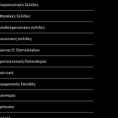
ικρασιατικές Σελίδες
θηναϊκές Σελίδες
ιλαδελφειώτικες σελίδες
ωνιώτικες σελίδες
ώστας Π. Παντελόγλου
ρχιτεκτονική-Πολεοδομία
ολιτική
κραμσιανές Σπουδές
ικονομία
ρόσωπα
στορία