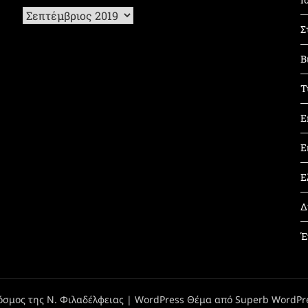
Ιστορικό
Σ
Β
Τ
Ε
Ε
Ε
Δ
Έ
όσμος της Ν. Φιλαδέλφειας
| WordPress Θέμα από
Superb WordPr