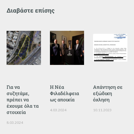
Διαβάστε επίσης
Για να
Η Νέα
Απάντηση σε
συζητάμε,
Φιλαδέλφεια
εξώδικη
πρέπει να
ως αποικία
όχληση
έχουμε όλα τα
4.03.2024
10.11.2023
στοιχεία
8.03.2024