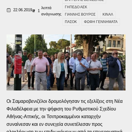
ΓΗΠΕΔΟ ΑΕΚ
λεπτά
22.06.2019
1
ανάγνωσης
ΓΙΑΝΝΗΣ ΒΟΥΡΟΣ
ΚΙΝΑΛ
ΠΑΣΟΚ
ΦΩΦΗ ΓΕΝΝΗΜΑΤΑ
Οι Σαμαροβενιζέλοι δρομολόγησαν τις εξελίξεις στη Νέα
Φιλαδέλφεια με την ψήφιση του Ρυθμιστικού Σχεδίου
Αθήνας-Αττικής, οι Τσιπροκαμμένοι καταρχήν
συναίνεσαν και εν συνεχεία συνετέλεσαν προς
ολοκλήρωση των επιδιωκόμενων από τα επιχερηματικά