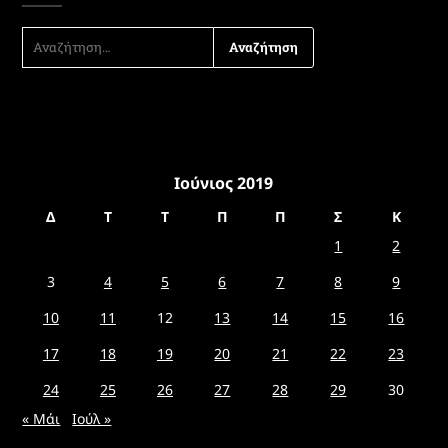
ΑΝΑΖΉΤΗΣΗ
ΓΙΑ:
Ιούνιος 2019
Δ
Τ
Τ
Π
Π
Σ
Κ
1
2
3
4
5
6
7
8
9
10
11
12
13
14
15
16
17
18
19
20
21
22
23
24
25
26
27
28
29
30
« Μάι
Ιούλ »