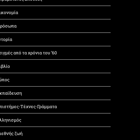
ικονομία
ρόσωπα
στορία
τιγμές από τα χρόνια του ’60
ιβλίο
ύπος
κπαίδευση
πιστήμες-Τέχνες-Γράμματα
λληνισμός
ιεθνής ζωή