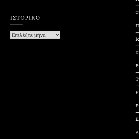
Ο
ΙΣΤΟΡΙΚΌ
Π
Ιστορικό
Ι
Σ
Β
Τ
Ε
Ε
Ε
Δ