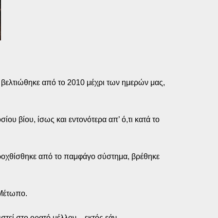
, βελτιώθηκε από το 2010 μέχρι των ημερών μας,
υ βίου, ίσως και εντονότερα απ’ ό,τι κατά το
ταβροχθίσθηκε από το παμφάγο σύστημα, βρέθηκε
 Μέτωπο.
στεί στο ορατό μέλλον – εκτός εάν…