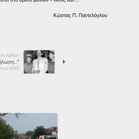
Κώστας Π. Παντελόγλου
νο Άρθρο
δήλωση…”
στου 2018