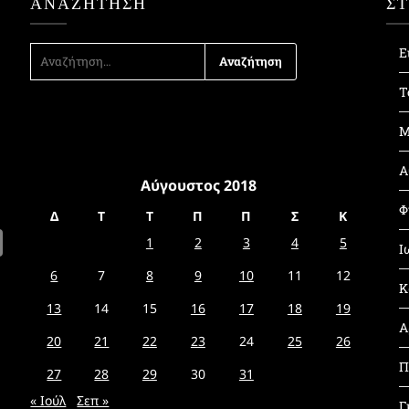
ΑΝΑΖΉΤΗΣΗ
Σ
ΑΝΑΖΉΤΗΣΗ
Ε
ΓΙΑ:
Τ
Μ
Α
Αύγουστος 2018
Φ
Δ
Τ
Τ
Π
Π
Σ
Κ
1
2
3
4
5
Ι
6
7
8
9
10
11
12
Κ
13
14
15
16
17
18
19
Α
20
21
22
23
24
25
26
Π
27
28
29
30
31
« Ιούλ
Σεπ »
Γ