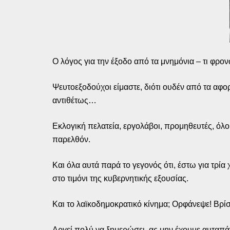
Ο λόγος για την έξοδο από τα μνημόνια – τι φρον
Ψευτοεξοδούχοι είμαστε, διότι ουδέν από τα αφο
αντιθέτως…
Εκλογική πελατεία, εργολάβοι, προμηθευτές, όλο
παρελθόν.
Και όλα αυτά παρά το γεγονός ότι, έστω για τρί
στο τιμόνι της κυβερνητικής εξουσίας.
Και το λαϊκοδημοκρατικό κίνημα; Ορφάνεψε! Βρ
Αργεί πολύ να ξημερώσει, ας μην έχουμε αυταπά