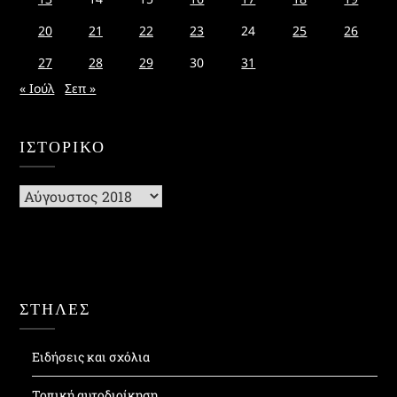
20
21
22
23
24
25
26
27
28
29
30
31
« Ιούλ
Σεπ »
ΙΣΤΟΡΙΚΌ
Ιστορικό
ΣΤΗΛΕΣ
Ειδήσεις και σχόλια
Τοπική αυτοδιοίκηση