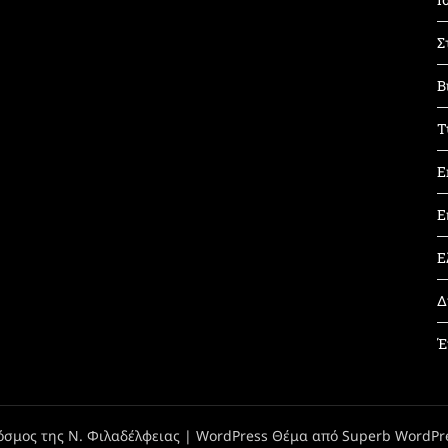
Σ
Β
Τ
Ε
Ε
Ε
Δ
Έ
όσμος της Ν. Φιλαδέλφειας
| WordPress Θέμα από
Superb WordPr