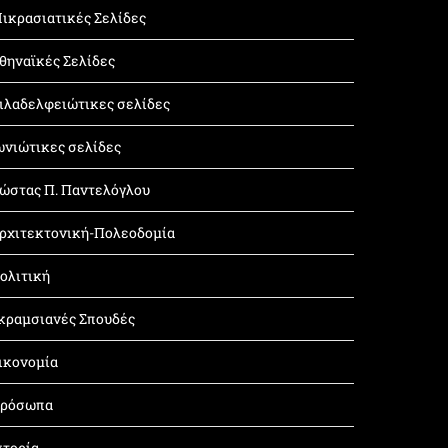
ικρασιατικές Σελίδες
θηναϊκές Σελίδες
ιλαδελφειώτικες σελίδες
ωνιώτικες σελίδες
ώστας Π. Παντελόγλου
ρχιτεκτονική-Πολεοδομία
ολιτική
κραμσιανές Σπουδές
ικονομία
ρόσωπα
στορία