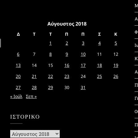
Μ
Α
Αύγουστος 2018
Φ
Δ
Τ
Τ
Π
Π
Σ
Κ
1
2
3
4
5
Ι
6
7
8
9
10
11
12
Κ
13
14
15
16
17
18
19
Α
20
21
22
23
24
25
26
Π
27
28
29
30
31
« Ιούλ
Σεπ »
Γ
Ο
ΙΣΤΟΡΙΚΌ
Π
Ιστορικό
Ι