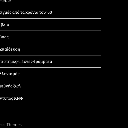
τιγμές από τα χρόνια του ’60
ιβλίο
ύπος
κπαίδευση
πιστήμες-Τέχνες-Γράμματα
λληνισμός
ιεθνής ζωή
ντυπος ΚΝΦ
ess Themes