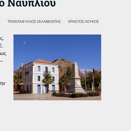
ίο Ναυπλίου
Α
ΤΡΙΑΝΤΑΦΥΛΛΟΣ ΣΚΛΑΒΕΝΙΤΗΣ
ΧΡΗΣΤΟΣ ΛΟΥΚΟΣ
ς,
Ε.
πως
 –
την