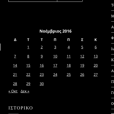
Τ
Μ
Α
Νοέμβριος 2016
Φ
Δ
Τ
Τ
Π
Π
Σ
Κ
1
2
3
4
5
6
Ι
7
8
9
10
11
12
13
Κ
14
15
16
17
18
19
20
Α
21
22
23
24
25
26
27
Π
28
29
30
« Οκτ
Δεκ »
Γ
Ο
ΙΣΤΟΡΙΚΌ