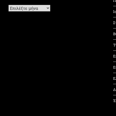
Π
Ιστορικό
Ι
Σ
Β
Τ
Ε
Ε
Ε
Δ
Έ