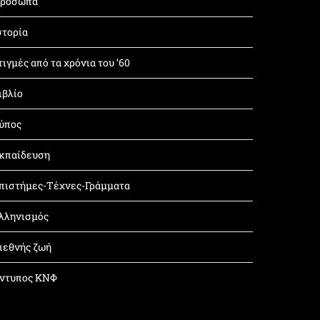
ρόσωπα
στορία
τιγμές από τα χρόνια του ’60
ιβλίο
ύπος
κπαίδευση
πιστήμες-Τέχνες-Γράμματα
λληνισμός
ιεθνής ζωή
ντυπος ΚΝΦ