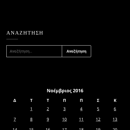
ΑΝΑΖΉΤΗΣΗ
ΑΝΑΖΉΤΗΣΗ
ΓΙΑ:
Νοέμβριος 2016
Δ
Τ
Τ
Π
Π
Σ
Κ
1
2
3
4
5
6
7
8
9
10
11
12
13
14
15
16
17
18
19
20