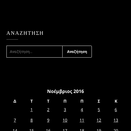
ΑΝΑΖΉΤΗΣΗ
ΑΝΑΖΉΤΗΣΗ
ΓΙΑ:
Νοέμβριος 2016
Δ
Τ
Τ
Π
Π
Σ
Κ
1
2
3
4
5
6
7
8
9
10
11
12
13
14
15
16
17
18
19
20