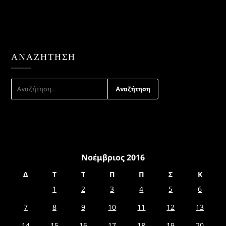
ΑΝΑΖΉΤΗΣΗ
ΑΝΑΖΉΤΗΣΗ
ΓΙΑ:
Νοέμβριος 2016
Δ
Τ
Τ
Π
Π
Σ
Κ
1
2
3
4
5
6
7
8
9
10
11
12
13
14
15
16
17
18
19
20