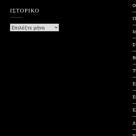
Ο
ΙΣΤΟΡΙΚΌ
Π
Ιστορικό
Ι
Σ
Β
Τ
Ε
Ε
Ε
Δ
Έ