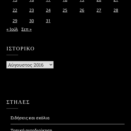
22
23
24
25
26
27
28
29
30
31
« Ιούλ
Σεπ »
ΙΣΤΟΡΙΚΌ
Ιστορικό
ΣΤΗΛΕΣ
Ειδήσεις και σχόλια
Τοπική αυτοδιοίκηση