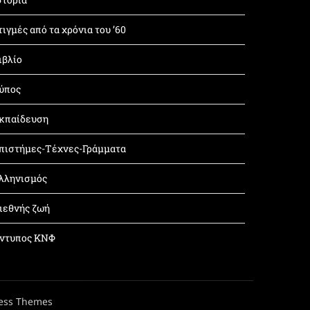
τιγμές από τα χρόνια του ’60
ιβλίο
ύπος
κπαίδευση
πιστήμες-Τέχνες-Γράμματα
λληνισμός
ιεθνής ζωή
ντυπος ΚΝΦ
ess Themes