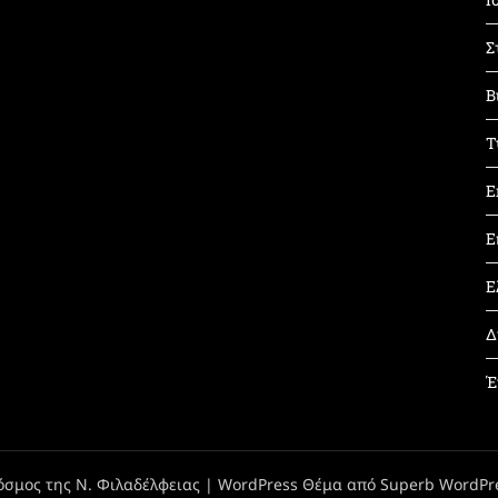
Σ
Β
Τ
Ε
Ε
Ε
Δ
Έ
όσμος της Ν. Φιλαδέλφειας
| WordPress Θέμα από
Superb WordPr