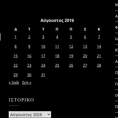
Μ
Α
Αύγουστος 2016
Φ
Δ
Τ
Τ
Π
Π
Σ
Κ
1
2
3
4
5
6
7
Ι
8
9
10
11
12
13
14
Κ
15
16
17
18
19
20
21
Α
22
23
24
25
26
27
28
Π
29
30
31
« Ιούλ
Σεπ »
Γ
Ο
ΙΣΤΟΡΙΚΌ
Π
Ιστορικό
Ι