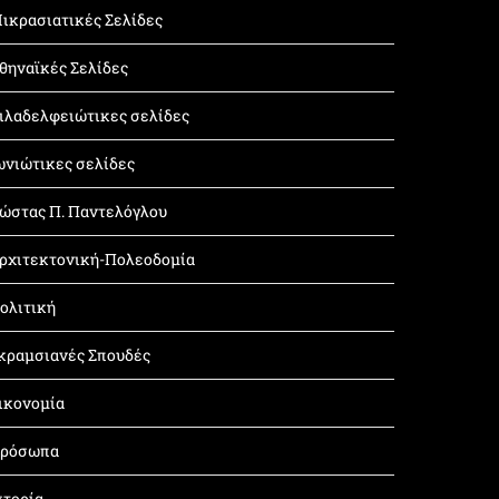
ικρασιατικές Σελίδες
θηναϊκές Σελίδες
ιλαδελφειώτικες σελίδες
ωνιώτικες σελίδες
ώστας Π. Παντελόγλου
ρχιτεκτονική-Πολεοδομία
ολιτική
κραμσιανές Σπουδές
ικονομία
ρόσωπα
στορία