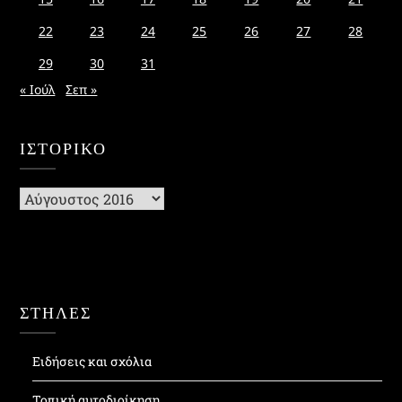
22
23
24
25
26
27
28
29
30
31
« Ιούλ
Σεπ »
ΙΣΤΟΡΙΚΌ
Ιστορικό
ΣΤΗΛΕΣ
Ειδήσεις και σχόλια
Τοπική αυτοδιοίκηση