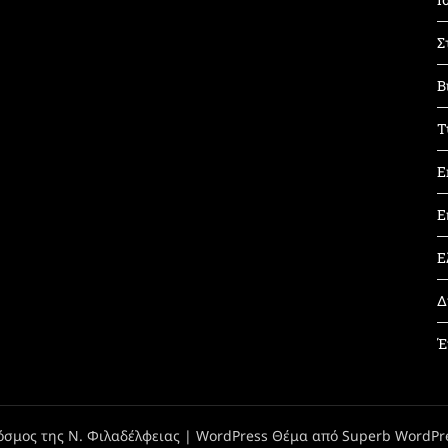
Σ
Β
Τ
Ε
Ε
Ε
Δ
Έ
όσμος της Ν. Φιλαδέλφειας
| WordPress Θέμα από
Superb WordPr