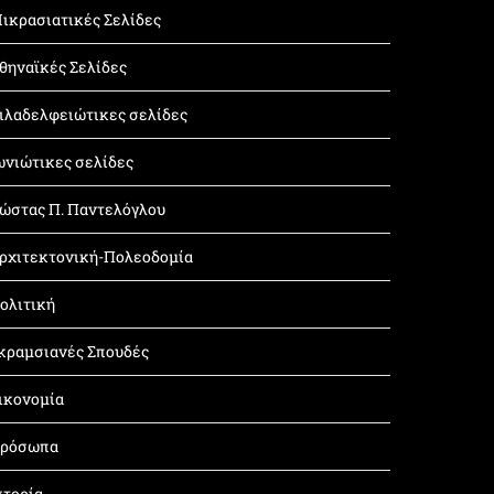
ικρασιατικές Σελίδες
θηναϊκές Σελίδες
ιλαδελφειώτικες σελίδες
ωνιώτικες σελίδες
ώστας Π. Παντελόγλου
ρχιτεκτονική-Πολεοδομία
ολιτική
κραμσιανές Σπουδές
ικονομία
ρόσωπα
στορία