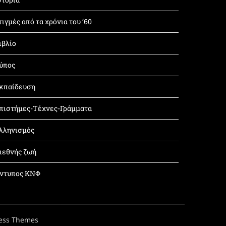
τιγμές από τα χρόνια του ’60
ιβλίο
ύπος
κπαίδευση
πιστήμες-Τέχνες-Γράμματα
λληνισμός
ιεθνής ζωή
ντυπος ΚΝΦ
ess Themes