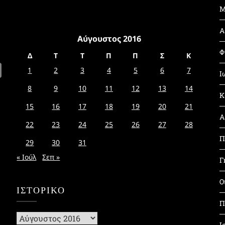
Μ
Α
Αύγουστος 2016
Φ
Δ
Τ
Τ
Π
Π
Σ
Κ
1
2
3
4
5
6
7
Ι
8
9
10
11
12
13
14
Κ
15
16
17
18
19
20
21
Α
22
23
24
25
26
27
28
Π
29
30
31
« Ιούλ
Σεπ »
Γ
Ο
ΙΣΤΟΡΙΚΌ
Π
Ιστορικό
Ι