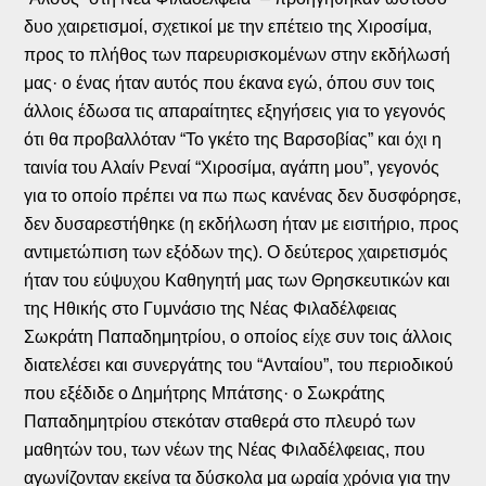
δυο χαιρετισμοί, σχετικοί με την επέτειο της Χιροσίμα,
προς το πλήθος των παρευρισκομένων στην εκδήλωσή
μας· ο ένας ήταν αυτός που έκανα εγώ, όπου συν τοις
άλλοις έδωσα τις απαραίτητες εξηγήσεις για το γεγονός
ότι θα προβαλλόταν “Το γκέτο της Βαρσοβίας” και όχι η
ταινία του Αλαίν Ρεναί “Χιροσίμα, αγάπη μου”, γεγονός
για το οποίο πρέπει να πω πως κανένας δεν δυσφόρησε,
δεν δυσαρεστήθηκε (η εκδήλωση ήταν με εισιτήριο, προς
αντιμετώπιση των εξόδων της). Ο δεύτερος χαιρετισμός
ήταν του εύψυχου Καθηγητή μας των Θρησκευτικών και
της Ηθικής στο Γυμνάσιο της Νέας Φιλαδέλφειας
Σωκράτη Παπαδημητρίου, ο οποίος είχε συν τοις άλλοις
διατελέσει και συνεργάτης του “Ανταίου”, του περιοδικού
που εξέδιδε ο Δημήτρης Μπάτσης· ο Σωκράτης
Παπαδημητρίου στεκόταν σταθερά στο πλευρό των
μαθητών του, των νέων της Νέας Φιλαδέλφειας, που
αγωνίζονταν εκείνα τα δύσκολα μα ωραία χρόνια για την