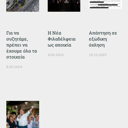
Για να
Η Νέα
Απάντηση σε
συζητάμε,
Φιλαδέλφεια
εξώδικη
πρέπει να
ως αποικία
όχληση
έχουμε όλα τα
4.03.2024
10.11.2023
στοιχεία
8.03.2024