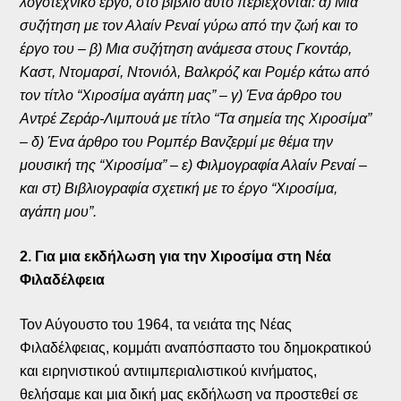
λογοτεχνικό έργο, στο βιβλίο αυτό περιέχονται: α) Μια
συζήτηση με τον Αλαίν Ρεναί γύρω από την ζωή και το
έργο του – β) Μια συζήτηση ανάμεσα στους Γκοντάρ,
Καστ, Ντομαρσί, Ντονιόλ, Βαλκρόζ και Ρομέρ κάτω από
τον τίτλο “Χιροσίμα αγάπη μας” – γ) Ένα άρθρο του
Αντρέ Ζεράρ-Λιμπουά με τίτλο “Τα σημεία της Χιροσίμα”
– δ) Ένα άρθρο του Ρομπέρ Βανζερμί με θέμα την
μουσική της “Χιροσίμα” – ε) Φιλμογραφία Αλαίν Ρεναί –
και στ) Βιβλιογραφία σχετική με το έργο “Χιροσίμα,
αγάπη μου”.
2. Για μια εκδήλωση για την Χιροσίμα στη Νέα
Φιλαδέλφεια
Τον Αύγουστο του 1964, τα νειάτα της Νέας
Φιλαδέλφειας, κομμάτι αναπόσπαστο του δημοκρατικού
και ειρηνιστικού αντιιμπεριαλιστικού κινήματος,
θελήσαμε και μια δική μας εκδήλωση να προστεθεί σε