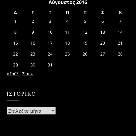
Αύγουστος 2016
Δ
Τ
Τ
Π
Π
Σ
Κ
1
2
3
4
5
6
7
8
9
10
11
12
13
14
15
16
17
18
19
20
21
22
23
24
25
26
27
28
29
30
31
« Ιούλ
Σεπ »
ΙΣΤΟΡΙΚΌ
Ιστορικό