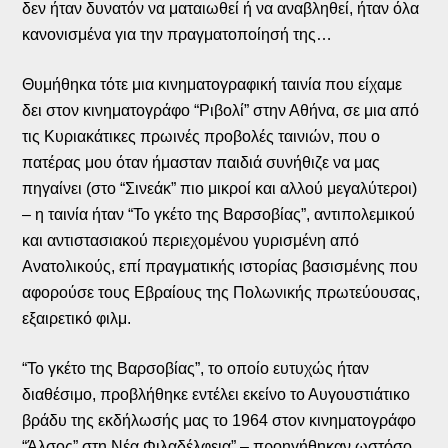
δεν ήταν δυνατόν να ματαιωθεί ή να αναβληθεί, ήταν όλα
κανονισμένα για την πραγματοποίησή της…
Θυμήθηκα τότε μια κινηματογραφική ταινία που είχαμε
δει στον κινηματογράφο “Ριβολί” στην Αθήνα, σε μια από
τις Κυριακάτικες πρωινές προβολές ταινιών, που ο
πατέρας μου όταν ήμασταν παιδιά συνήθιζε να μας
πηγαίνει (στο “Σινεάκ” πιο μικροί και αλλού μεγαλύτεροι)
– η ταινία ήταν “Το γκέτο της Βαρσοβίας”, αντιπολεμικού
και αντιστασιακού περιεχομένου γυρισμένη από
Ανατολικούς, επί πραγματικής ιστορίας βασισμένης που
αφορούσε τους Εβραίους της Πολωνικής πρωτεύουσας,
εξαιρετικό φιλμ.
“Το γκέτο της Βαρσοβίας”, το οποίο ευτυχώς ήταν
διαθέσιμο, προβλήθηκε εντέλει εκείνο το Αυγουστιάτικο
βράδυ της εκδήλωσής μας το 1964 στον κινηματογράφο
“Άλσος” στη Νέα Φιλαδέλφεια” – προηγήθηκαν ωστόσο