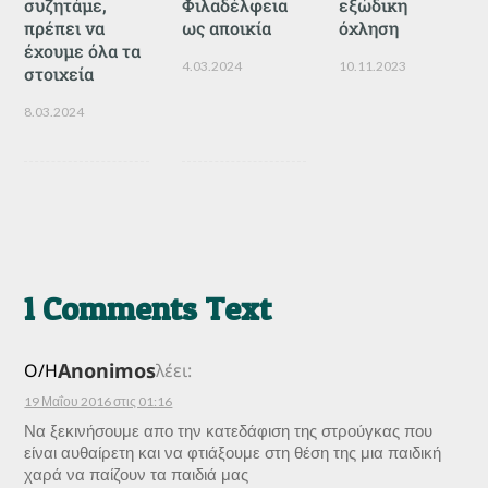
συζητάμε,
Φιλαδέλφεια
εξώδικη
πρέπει να
ως αποικία
όχληση
έχουμε όλα τα
4.03.2024
10.11.2023
στοιχεία
8.03.2024
1 Comments Text
Anonimos
Ο/Η
λέει:
19 Μαΐου 2016 στις 01:16
Να ξεκινήσουμε απο την κατεδάφιση της στρούγκας που
είναι αυθαίρετη και να φτιάξουμε στη θέση της μια παιδική
χαρά να παίζουν τα παιδιά μας