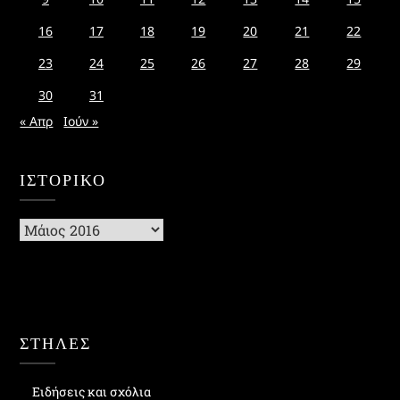
16
17
18
19
20
21
22
23
24
25
26
27
28
29
30
31
« Απρ
Ιούν »
ΙΣΤΟΡΙΚΌ
Ιστορικό
ΣΤΗΛΕΣ
Ειδήσεις και σχόλια