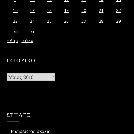
16
17
18
19
20
21
22
23
24
25
26
27
28
29
30
31
« Απρ
Ιούν »
ΙΣΤΟΡΙΚΌ
Ιστορικό
ΣΤΗΛΕΣ
Ειδήσεις και σχόλια