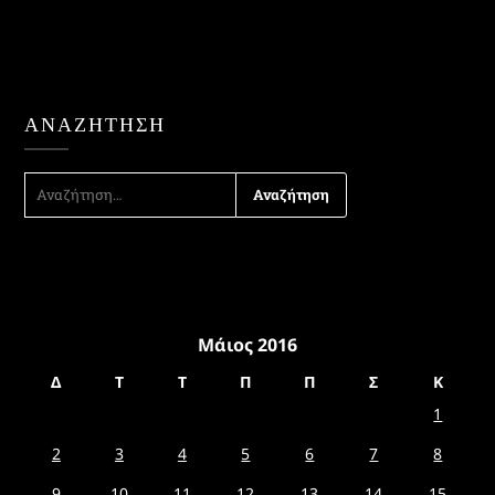
ΑΝΑΖΉΤΗΣΗ
ΑΝΑΖΉΤΗΣΗ
ΓΙΑ:
Μάιος 2016
Δ
Τ
Τ
Π
Π
Σ
Κ
1
2
3
4
5
6
7
8
9
10
11
12
13
14
15