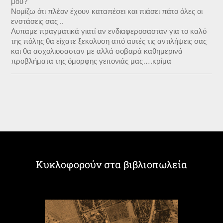
μου?
Νομίζω ότι πλέον έχουν καταπέσει και πιάσει πάτο όλες οι
ενστάσεις σας ..
Λυπαμε πραγματικά γιατί αν ενδιαφεροσασταν για το καλό
της πόλης θα είχατε ξεκολυση από αυτές τις αντιλήψεις σας
και θα ασχολιοσασταν με αλλά σοβαρά καθημερινά
προβλήματα της όμορφης γειτονιάς μας….κρίμα
Κυκλοφορούν στα βιβλιοπωλεία