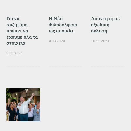
Για να
Η Νέα
Απάντηση σε
συζητάμε,
Φιλαδέλφεια
εξώδικη
πρέπει να
ως αποικία
όχληση
έχουμε όλα τα
4.03.2024
10.11.2023
στοιχεία
8.03.2024