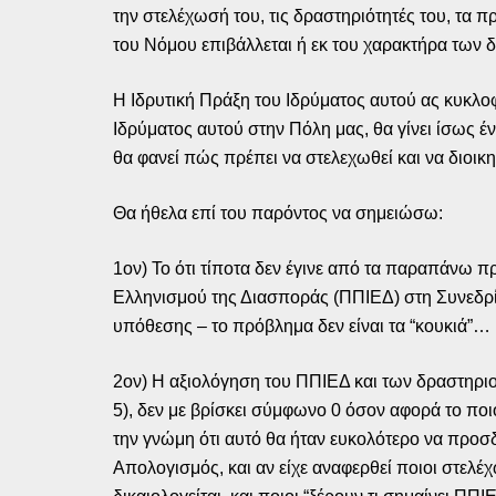
την στελέχωσή του, τις δραστηριότητές του, τα π
του Νόμου επιβάλλεται ή εκ του χαρακτήρα των 
Η Ιδρυτική Πράξη του Ιδρύματος αυτού ας κυκλοφ
Ιδρύματος αυτού στην Πόλη μας, θα γίνει ίσως έ
θα φανεί πώς πρέπει να στελεχωθεί και να διοι
Θα ήθελα επί του παρόντος να σημειώσω:
1ον) Το ότι τίποτα δεν έγινε από τα παραπάνω 
Ελληνισμού της Διασποράς (ΠΠΙΕΔ) στη Συνεδρία
υπόθεσης – το πρόβλημα δεν είναι τα “κουκιά”…
2ον) Η αξιολόγηση του ΠΠΙΕΔ και των δραστηριοτ
5), δεν με βρίσκει σύμφωνο 0 όσον αφορά το ποι
την γνώμη ότι αυτό θα ήταν ευκολότερο να προσδ
Απολογισμός, και αν είχε αναφερθεί ποιοι στελέχ