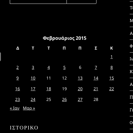
ΓΙΑ:
Τ
Μ
Α
Φεβρουάριος 2015
Φ
Δ
Τ
Τ
Π
Π
Σ
Κ
1
Ι
2
3
4
5
6
7
8
Κ
9
10
11
12
13
14
15
Α
16
17
18
19
20
21
22
Π
23
24
25
26
27
28
« Ιαν
Μαρ »
Γ
Ο
ΙΣΤΟΡΙΚΌ