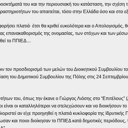
ροσκτήματά του και την περιουσιακή του κατάσταση, την σχέση 
δραστηριοτήτων του απαιτείται, τόσο στην Ελλάδα όσο και στο 
ορήσει πλατιά· έτσι θα κριθεί ευκολότερα και ο Απολογισμός, 
νας επανακαθορισμός της ονομασίας, των στόχων και των μέσων
κηθεί το ΠΠΙΕΔ…
πριν τον προσδιορισμό των μελών του Διοικητικού Συμβουλίου τ
ση του Δημοτικού Συμβουλίου της Πόλης στις 24 Σεπτεμβρίου 2
ήτων του, όπως την έκανε ο Γιώργος Λιόσης στο “Επιτέλους” (
οι είναι οι καταλληλότεροι να στελεχώσουν και να διοικήσουν τ
ιοριστεί αν είχε προηγηθεί η πλατιά κυκλοφορία της Ιδρυτικής 
ωσαν και ποιοι διοίκησαν το ΠΠΙΕΔ κατά δημοτικές περιόδους, τ