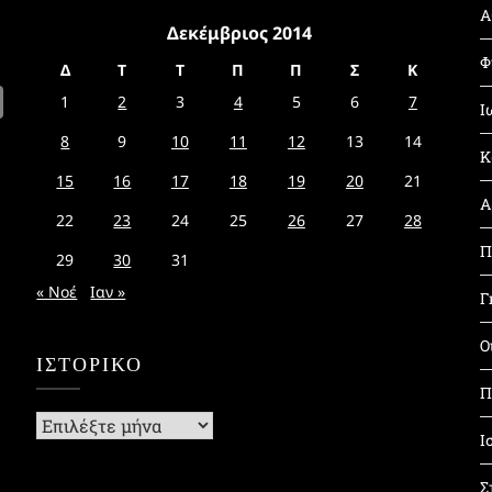
Α
Δεκέμβριος 2014
Φ
Δ
Τ
Τ
Π
Π
Σ
Κ
1
2
3
4
5
6
7
Ι
8
9
10
11
12
13
14
Κ
15
16
17
18
19
20
21
Α
22
23
24
25
26
27
28
Π
29
30
31
« Νοέ
Ιαν »
Γ
Ο
ΙΣΤΟΡΙΚΌ
Π
Ιστορικό
Ι
Σ