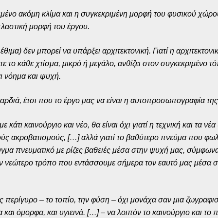
ιμένο ακόμη κλίμα και η συγκεκριμένη μορφή του φυσικού χώρο
 πλαστική μορφή του έργου.
 έθιμα) δεν μπορεί να υπάρξει αρχιτεκτονική. Γιατί η αρχιτεκτον
ε το κάθε χτίσμα, μικρό ή μεγάλο, ανθίζει στον συγκεκριμένο τό
αι νόημα και ψυχή.
 καρδιά, έτσι που το έργο μας να είναι η αυτοπροσωπογραφία τη
τι καινούργιο και νέο, θα είναι όχι γιατί η τεχνική και τα νέα 
ούς ακροβατισμούς, […] αλλά γιατί το βαθύτερο πνεύμα που φωλι
ευγμα πνευματικό με ρίζες βαθειές μέσα στην ψυχή μας, σύμφων
ν νεώτερο τρόπο που εντάσσουμε σήμερα τον εαυτό μας μέσα στ
μας περίγυρο – το τοπίο, την φύση – όχι μονάχα σαν μια ζωγραφ
και όμορφα, και υγιεινά. […] – να λοιπόν το καινούργιο και το