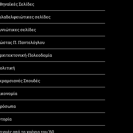
θηναϊκές Σελίδες
ιλαδελφειώτικες σελίδες
ωνιώτικες σελίδες
ώστας Π. Παντελόγλου
ρχιτεκτονική-Πολεοδομία
ολιτική
κραμσιανές Σπουδές
ικονομία
ρόσωπα
στορία
τιγμές από τα χρόνια του ’60