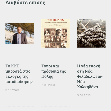
Διαβάστε επίσης
Το ΚΚΕ
Τόποι και
Η νέα εποχή
μπροστά στις
πρόσωπα της
στη Νέα
εκλογές της
Πόλης
Φιλαδέλφεια-
αυτοδιοίκησης
Νέα
7.08.2023
Χαλκηδόνα
3.10.2023
5.08.2023