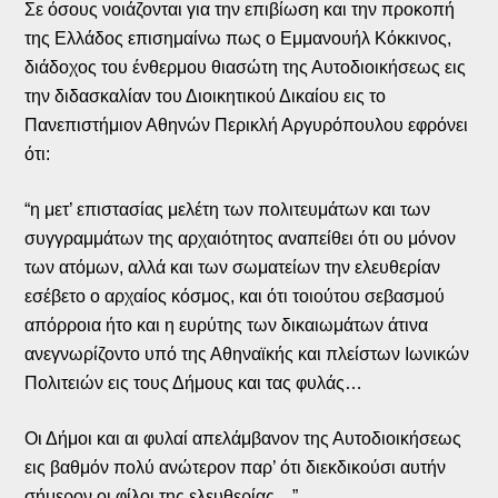
Σε όσους νοιάζονται για την επιβίωση και την προκοπή
της Ελλάδος επισημαίνω πως ο Εμμανουήλ Κόκκινος,
διάδοχος του ένθερμου θιασώτη της Αυτοδιοικήσεως εις
την διδασκαλίαν του Διοικητικού Δικαίου εις το
Πανεπιστήμιον Αθηνών Περικλή Αργυρόπουλου εφρόνει
ότι:
“η μετ’ επιστασίας μελέτη των πολιτευμάτων και των
συγγραμμάτων της αρχαιότητος αναπείθει ότι ου μόνον
των ατόμων, αλλά και των σωματείων την ελευθερίαν
εσέβετο ο αρχαίος κόσμος, και ότι τοιούτου σεβασμού
απόρροια ήτο και η ευρύτης των δικαιωμάτων άτινα
ανεγνωρίζοντο υπό της Αθηναϊκής και πλείστων Ιωνικών
Πολιτειών εις τους Δήμους και τας φυλάς…
Οι Δήμοι και αι φυλαί απελάμβανον της Αυτοδιοικήσεως
εις βαθμόν πολύ ανώτερον παρ’ ότι διεκδικούσι αυτήν
σήμερον οι φίλοι της ελευθερίας…”.