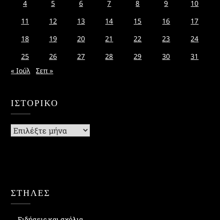
4
5
6
7
8
9
10
11
12
13
14
15
16
17
18
19
20
21
22
23
24
25
26
27
28
29
30
31
« Ιούλ
Σεπ »
ΙΣΤΟΡΙΚΌ
Ιστορικό
ΣΤΗΛΕΣ
Ειδήσεις και σχόλια