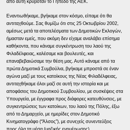
από αυτή κρυβόταν το Γήπεδο της ΑΕΚ.
Εναντιωθήκαμε, βγήκαμε στον κόσμο, είπαμε ότι θα
αντιταχθούμε. Σας θυμίζω ότι στις 25 Οκτωβρίου 2002,
αμέσως μετά τα αποτελέσματα των Δημοτικών Εκλογών,
ήμασταν εμείς, που ακόμη δεν είχαμε αναλάβει επίσημα
καθήκοντα, που κάναμε συγκέντρωση του λαού της
Φιλαδέλφειας, καλέσαμε και βουλευτές, και
επαναβεβαιώσαμε την θέση μας. Αυτό κάναμε από τα
πρώτα Δημοτικά Συμβούλια, βγήκαμε μπροστά σε έναν
αγώνα μαζί με τους κατοίκους της Νέας Φιλαδέλφειας,
αντιταχθήκαμε όλοι μαζί σε αυτή την ιστορία και με
αποφάσεις του Δημοτικού Συμβουλίου, με συσκέψεις στα
Υπουργεία, με έγγραφα προς διάφορες κατευθύνσεις, με
συγκεντρώσεις των κατοίκων, του λαού της Πόλης, έξω
από το Δημαρχείο, με ημερίδες στον Δημοτικό
Κινηματογράφο (“Άλσος”), με συνεχείς συνεντεύξεις
προς όλα τα μέσα (μαζικής ενημέρωσης).