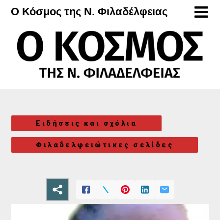
Μετάβαση
Ο Κόσμος της Ν. Φιλαδέλφειας
στο
περιεχόμενο
Ειδήσεις και σχόλια
Φιλαδελφειώτικες σελίδες