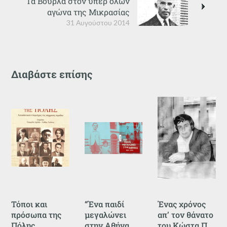
Τα Βουρλά στον υπέρ όλων
αγώνα της Μικρασίας
31 Αυγούστου 2014
Διαβάστε επίσης
Τόποι και
“Ένα παιδί
Ένας χρόνος
πρόσωπα της
μεγαλώνει
απ’ τον θάνατο
Πόλης
στην Αθήνα
του Κώστα Π.