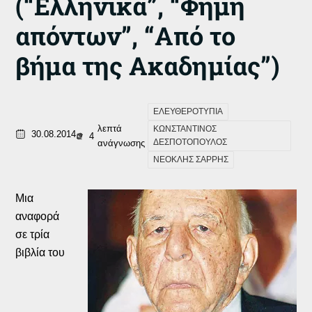
(“Ελληνικά”, “Φήμη
απόντων”, “Από το
βήμα της Ακαδημίας”)
ΕΛΕΥΘΕΡΟΤΥΠΙΑ
λεπτά
ΚΩΝΣΤΑΝΤΙΝΟΣ
30.08.2014
4
ΔΕΣΠΟΤΟΠΟΥΛΟΣ
ανάγνωσης
ΝΕΟΚΛΗΣ ΣΑΡΡΗΣ
Μια
αναφορά
σε τρία
βιβλία του