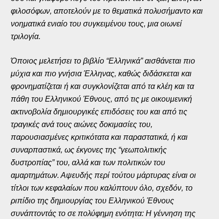
φιλοσόφων, αποτελούν με το θεματικά πολυσήμαντο και
νοηματικά ενιαίο του συγκειμένου τους, μια οιωνεί
τριλογία.
Όποιος μελετήσει το βιβλίο “Ελληνικά” αισθάνεται πιο
μύχια και πιο γνήσια Έλληνας, καθώς διδάσκεται και
φρονηματίζεται ή και συγκλονίζεται από τα κλέη και τα
πάθη του Ελληνικού Έθνους, από τις με οικουμενική
ακτινοβολία δημιουργικές επιδόσεις του και από τις
τραγικές ανά τους αιώνες δοκιμασίες του,
παρουσιασμένες κριτικότατα και παραστατικά, ή και
συναρπαστικά, ως έκγονες της “γεωπολιτικής
δυστροπίας” του, αλλά και των πολιτικών του
αμαρτημάτων. Αψευδής περί τούτου μάρτυρας είναι οι
τίτλοι των κεφαλαίων που καλύπτουν όλο, σχεδόν, το
ριπίδιο της δημιουργίας του Ελληνικού Έθνους
συνάπτοντάς το σε πολύφημη ενότητα: Η γέννηση της