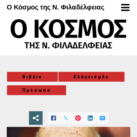
Μετάβαση
Ο Κόσμος της Ν. Φιλαδέλφειας
στο
περιεχόμενο
Βιβλίο
Ελληνισμός
Πρόσωπα