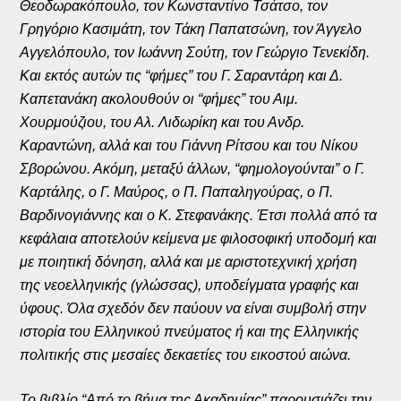
Θεοδωρακόπουλο, τον Κωνσταντίνο Τσάτσο, τον
Γρηγόριο Κασιμάτη, τον Τάκη Παπατσώνη, τον Άγγελο
Αγγελόπουλο, τον Ιωάννη Σούτη, τον Γεώργιο Τενεκίδη.
Και εκτός αυτών τις “φήμες” του Γ. Σαραντάρη και Δ.
Καπετανάκη ακολουθούν οι “φήμες” του Αιμ.
Χουρμούζιου, του Αλ. Λιδωρίκη και του Ανδρ.
Καραντώνη, αλλά και του Γιάννη Ρίτσου και του Νίκου
Σβορώνου. Ακόμη, μεταξύ άλλων, “φημολογούνται” ο Γ.
Καρτάλης, ο Γ. Μαύρος, ο Π. Παπαληγούρας, ο Π.
Βαρδινογιάννης και ο Κ. Στεφανάκης. Έτσι πολλά από τα
κεφάλαια αποτελούν κείμενα με φιλοσοφική υποδομή και
με ποιητική δόνηση, αλλά και με αριστοτεχνική χρήση
της νεοελληνικής (γλώσσας), υποδείγματα γραφής και
ύφους. Όλα σχεδόν δεν παύουν να είναι συμβολή στην
ιστορία του Ελληνικού πνεύματος ή και της Ελληνικής
πολιτικής στις μεσαίες δεκαετίες του εικοστού αιώνα.
Το βιβλίο “Από το βήμα της Ακαδημίας” παρουσιάζει την