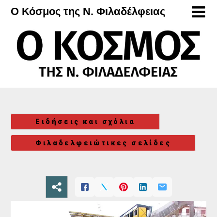
Μετάβαση
Ο Κόσμος της Ν. Φιλαδέλφειας
στο
περιεχόμενο
Ειδήσεις και σχόλια
Φιλαδελφειώτικες σελίδες