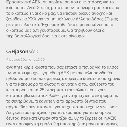
Ερασιτεχνική ΑΕΚ, σε περίπτωση που οι ενστάσεις για το
κτίσιμο της Αγιά Σοφιάς ματαιώσουν τα όνειρα μας και αφού
το οικόπεδο είναι δικό μας, να κτίσουν οίκους ανοχής και
ξενοδοχεία ΧΧΧ για να μη μολύνουν άλλο το Δάσος (?) μας
με προφυλακτικά. Έχουμε κάθε δικαίωμα να κάνουμε το
οικόπεδο μας ο,τι γουστάρουμε. Θα τηρηθούν όλοι οι
περιβαντολλογικοί όροι, να είστε σίγουροι.
jason
Ο/Η
λέει:
9 Ιουνίου 2014 στις 12:50
αγαπητε κυριε κωστα που σας επιασε ο πονος για το αλσος
τωρα που φτιαχνει γηπεδο η ΑΕΚ με τον μελισσανιδη θα
ηθελα να μου λυσετε μερικες αποριες..τι κανατε τοσα χρονια
για το κακομοιρο το αλσος τι κανατε για το.. αυθερετο του
κενταυρου και τα 25 στρεμματα (συνολικα που εχουν
καταπατηθει και αποξυλωθει για να φτιαχτει το εκτρωμα με
το συντριβανι.. τι κανατε για τα αρρωστα δεντρα που
αργοπεθαινουν τι κανατε για τα χορτα που εχουν γινει σαν
ζουγκλα του αμαζονιου για τα σκουπιδια για τα κομμενα
δεντρα που κατεληψαν στα τζακια.. υγ το ξερετε οτι η ΑΕΚ
ειναι προσφυγικη ομαδα ? η υποστηριζετε μονο προσφυγες