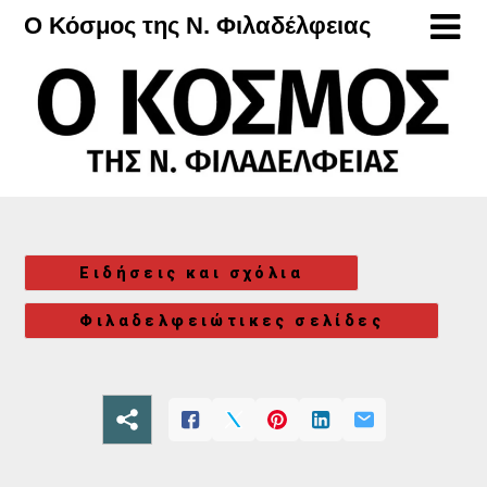
Μετάβαση
Ο Κόσμος της Ν. Φιλαδέλφειας
στο
περιεχόμενο
Ειδήσεις και σχόλια
Φιλαδελφειώτικες σελίδες