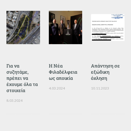
Για να
Η Νέα
Απάντηση σε
συζητάμε,
Φιλαδέλφεια
εξώδικη
πρέπει να
ως αποικία
όχληση
έχουμε όλα τα
4.03.2024
10.11.2023
στοιχεία
8.03.2024