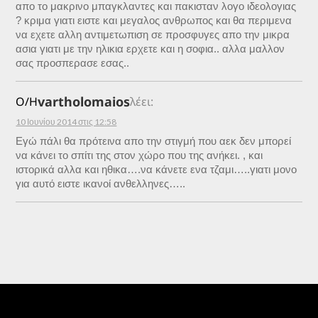
απο το μακρινο μπαγκλαντες και πακισταν λογο ιδεολογιας
? κριμα γιατι ειστε και μεγαλος ανθρωπος και θα περιμενα
να εχετε αλλη αντιμετωπιση σε προσφυγες απο την μικρα
ασια γιατι με την ηλικια ερχετε και η σοφια.. αλλα μαλλον
σας προσπερασε εσας..
vartholomaios
Ο/Η
λέει:
10 Ιουνίου 2014 στις 12:58
Εγώ πάλι θα πρότεινα απο την στιγμή που αεκ δεν μπορεί
να κάνει το σπίτι της στον χώρο που της ανήκει. , και
ιστορικά αλλα και ηθικα….να κάνετε ενα τζαμι…..γιατι μονο
για αυτό ειστε ικανοί ανθελληνες…..