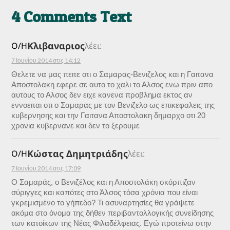
4 Comments Text
Κλιβαναριος
Ο/Η
λέει:
7 Ιουνίου 2014 στις 14:12
Θελετε να μας πειτε οτι ο Σαμαρας-Βενιζελος και η Γαιτανα
Αποστολακη εφερε σε αυτο το χαλι το Αλσος ενω πριν απο
αυτους το Αλσος δεν ειχε κανενα προβλημα εκτος αν
εννοειται οτι ο Σαμαρας με τον Βενιζελο ως επικεφαλεις της
κυβερνησης και την Γαιτανα Αποστολακη δημαρχο οτι 20
χρονια κυβερνανε και δεν το ξερουμε
Κώστας Δημητριάδης
Ο/Η
λέει:
7 Ιουνίου 2014 στις 17:09
Ο Σαμαράς, ο Βενιζέλος και η Αποστολάκη σκόρπιζαν
σύριγγες και καπότες στο Άλσος τόσα χρόνια που είναι
γκρεμισμένο το γήπεδο? Τι ασυναρτησίες θα γράψετε
ακόμα στο όνομα της δήθεν περιβαντολλογικής συνείδησης
των κατοίκων της Νέας Φιλαδέλφειας. Εγώ προτείνω στην