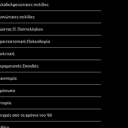
ιλαδελφειώτικες σελίδες
ωνιώτικες σελίδες
ώστας Π. Παντελόγλου
ρχιτεκτονική-Πολεοδομία
ολιτική
κραμσιανές Σπουδές
ικονομία
ρόσωπα
στορία
τιγμές από τα χρόνια του ’60
ιβλίο