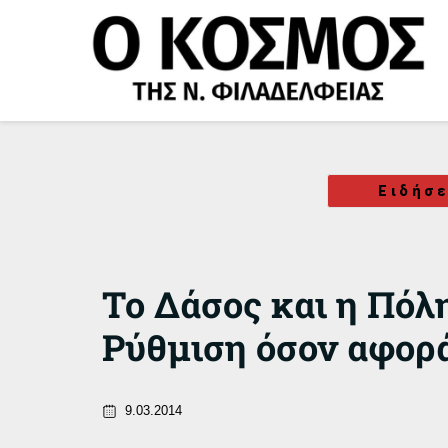
Μετάβαση
στο
περιεχόμενο
Ειδήσε
Το Δάσος και η Πόλ
Ρύθμιση όσον αφορά
9.03.2014