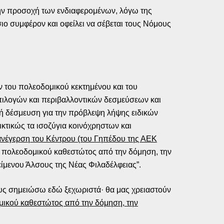
ην προσοχή των ενδιαφερομένων, λόγω της
σιο συμφέρον και οφείλει να σέβεται τους Νόμους
ν του πολεοδομικού κεκτημένου και του
επιλογών και περιβαλλοντικών δεσμεύσεων και
τική δέσμευση για την πρόβλεψη λήψης ειδικών
κτικώς τα ισοζύγια κοινόχρηστων και
 ανέγερση του Κέντρου (του Γηπέδου της ΑΕΚ
 πολεοδομικού καθεστώτος από την δόμηση, την
είμενου Άλσους της Νέας Φιλαδέλφειας”.
ους σημειώσω εδώ ξεχωριστά· θα μας χρειαστούν
μικού καθεστώτος από την δόμηση, την