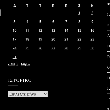
Φ
Δ
Τ
Τ
Π
Π
Σ
Κ
1
2
Ι
3
4
5
6
7
8
9
Κ
10
11
12
13
14
15
16
Α
17
18
19
20
21
22
23
Π
24
25
26
27
28
29
30
Γ
31
« Φεβ
Απρ »
Ο
Π
ΙΣΤΟΡΙΚΌ
Ι
Ιστορικό
Σ
Β