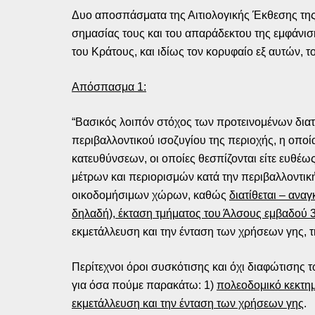
Δυο αποσπάσματα της Αιτιολογικής Έκθεσης της
σημασίας τους και του απαράδεκτου της εμφάνισή
του Κράτους, και ιδίως τον κορυφαίο εξ αυτών, 
Απόσπασμα 1:
“Βασικός λοιπόν στόχος των προτεινομένων διατ
περιβαλλοντικού ισοζυγίου της περιοχής, η οπο
κατευθύνσεων, οι οποίες θεσπίζονται είτε ευθέως
μέτρων και περιορισμών κατά την περιβαλλοντικ
οικοδομήσιμων χώρων, καθώς
διατίθεται – ανα
δηλαδή), έκταση τμήματος του Άλσους εμβαδού 
εκμετάλλευση και την ένταση των χρήσεων γης, 
Περίτεχνοι όροι συσκότισης και όχι διαφώτισης
για όσα πούμε παρακάτω: 1)
πολεοδομικό κεκτη
εκμετάλλευση και την ένταση των χρήσεων γης
.