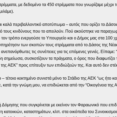
ρέμματα, με δεδομένο τα 450 στρέμματα που γνωρίζαμε μέχρι τώ
μιλάμε).
και καλά περιβαλλοντικό αποτύπωμα – αυτός που ορίζει το Δάσος
ό τους κινδύνους που το απειλούν. Πού ακούστηκε να παραχωρ
 τον τρόπο ενεργούσε το Υπουργείο και ο Δήμος μας στα 100 χρό
υπηρέτησιν των σκοπών τους στρέμματα από το Δάσος της Νέας
 ανεπανόρθωτες τις συνέπειες για τις επόμενες γενιές. Είπαμε: 
ήδη σημείωσα, συσκοτίζουν τα πράγματα, ο όρος που διαφωτίζε
της ΑΕΚ” προς επίτευξιν των επιδιώξεών της. Και αυτό δεν στέ
 – τέτοιο κεκτημένο συνιστά μόνο το Στάδιο της ΑΕΚ “ως ήτο κα
, κατά την γνώμη μου, να επιδιώκεται από την “Οικογένεια της Α
στή Δόμησης που συγκρίνεται με εκείνον τον Φαραωνικό που επιδ
ση κατοικιών, καταστημάτων, κλπ. στα οικόπεδα του Συνοικισμο