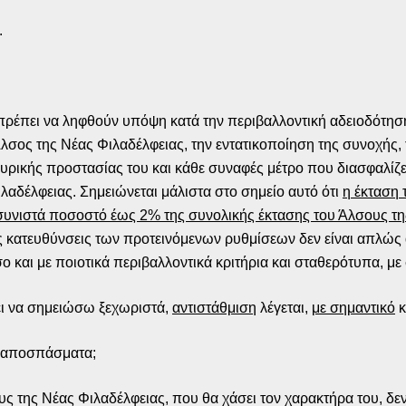
.
 πρέπει να ληφθούν υπόψη κατά την περιβαλλοντική αδειοδότη
ς της Νέας Φιλαδέλφειας, την εντατικοποίηση της συνοχής, τ
υρικής προστασίας του και κάθε συναφές μέτρο που διασφαλίζει
λαδέλφειας. Σημειώνεται μάλιστα στο σημείο αυτό ότι
η έκταση 
συνιστά ποσοστό έως 2% της συνολικής έκτασης του Άλσους τη
ές κατευθύνσεις των προτεινόμενων ρυθμίσεων δεν είναι απλώ
 και με ποιοτικά περιβαλλοντικά κριτήρια και σταθερότυπα, 
ι να σημειώσω ξεχωριστά,
αντιστάθμιση
λέγεται,
με σημαντικό
κ
ά αποσπάσματα;
ς της Νέας Φιλαδέλφειας, που θα χάσει τον χαρακτήρα του, δεν 