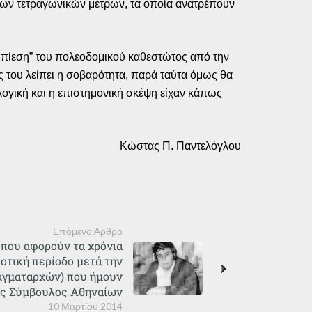
δων τετραγωνικών μέτρων, τα οποία ανατρέπουν
συμπίεση” του πολεοδομικού καθεστώτος από την
ς του λείπει η σοβαρότητα, παρά ταύτα όμως θα
 λογική και η επιστημονική σκέψη είχαν κάπως
Κώστας Π. Παντελόγλου
Επόμενο Άρθρο
που αφορούν τα χρόνια
οτική περίοδο μετά την
αγματαρχών) που ήμουν
ός Σύμβουλος Αθηναίων
10 Μαρτίου 2014