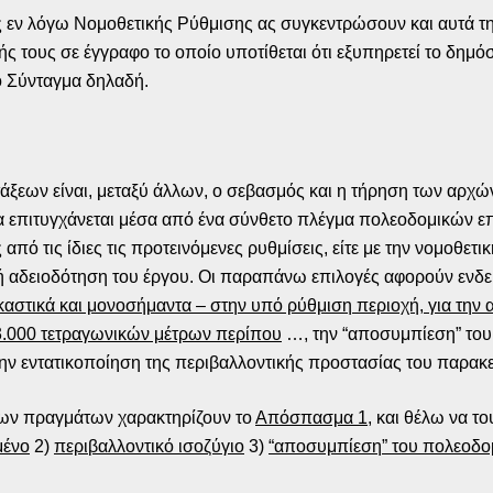
 εν λόγω Νομοθετικής Ρύθμισης ας συγκεντρώσουν και αυτά τ
ς τους σε έγγραφο το οποίο υποτίθεται ότι εξυπηρετεί το δημό
το Σύνταγμα δηλαδή.
άξεων είναι, μεταξύ άλλων, ο σεβασμός και η τήρηση των αρχώ
ία επιτυγχάνεται μέσα από ένα σύνθετο πλέγμα πολεοδομικών 
 από τις ίδιες τις προτεινόμενες ρυθμίσεις, είτε με την νομοθε
ή αδειοδότηση του έργου. Οι παραπάνω επιλογές αφορούν ενδει
γκαστικά και μονοσήμαντα – στην υπό ρύθμιση περιοχή, για την
3.000 τετραγωνικών μέτρων περίπου
…, την “αποσυμπίεση” του
την εντατικοποίηση της περιβαλλοντικής προστασίας του παρακ
 των πραγμάτων χαρακτηρίζουν το
Απόσπασμα 1
, και θέλω να τ
μένο
2)
περιβαλλοντικό ισοζύγιο
3)
“αποσυμπίεση” του πολεοδο