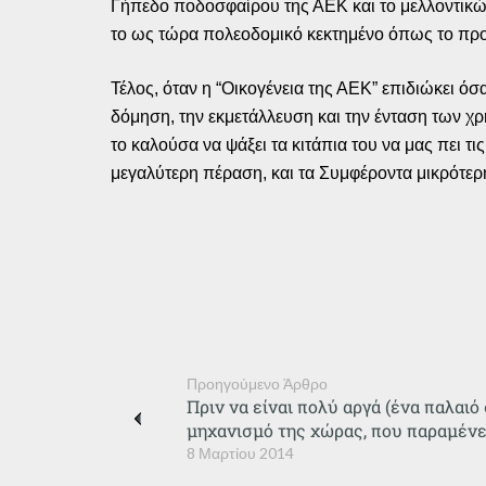
Γήπεδο ποδοσφαίρου της ΑΕΚ και το μελλοντικώ
το ως τώρα πολεοδομικό κεκτημένο όπως το π
Τέλος, όταν η “Οικογένεια της ΑΕΚ” επιδιώκει ό
δόμηση, την εκμετάλλευση και την ένταση των χρ
το καλούσα να ψάξει τα κιτάπια του να μας πει τ
μεγαλύτερη πέραση, και τα Συμφέροντα μικρότε
Προηγούμενο Άρθρο
Πριν να είναι πολύ αργά (ένα παλαιό 
μηχανισμό της χώρας, που παραμένει
8 Μαρτίου 2014