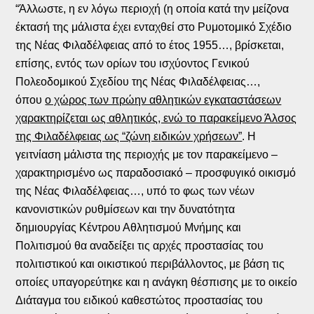
“Άλλωστε, η εν λόγω περιοχή (η οποία κατά την μείζονα
έκτασή της μάλιστα έχει ενταχθεί στο Ρυμοτομικό Σχέδιο
της Νέας Φιλαδέλφειας από το έτος 1955…, βρίσκεται,
επίσης, εντός των ορίων του ισχύοντος Γενικού
Πολεοδομικού Σχεδίου της Νέας Φιλαδέλφειας…,
όπου
ο χώρος των πρώην αθλητικών εγκαταστάσεων
χαρακτηρίζεται ως αθλητικός, ενώ το παρακείμενο Άλσος
της Φιλαδέλφειας ως “ζώνη ειδικών χρήσεων”
. Η
γειτνίαση μάλιστα της περιοχής με τον παρακείμενο –
χαρακτηρισμένο ως παραδοσιακό – προσφυγικό οικισμό
της Νέας Φιλαδέλφειας…, υπό το φως των νέων
κανονιστικών ρυθμίσεων και την δυνατότητα
δημιουργίας Κέντρου Αθλητισμού Μνήμης και
Πολιτισμού θα αναδείξει τις αρχές προστασίας του
πολιτιστικού και οικιστικού περιβάλλοντος, με βάση τις
οποίες υπαγορεύτηκε και η ανάγκη θέσπισης με το οικείο
Διάταγμα του ειδικού καθεστώτος προστασίας του