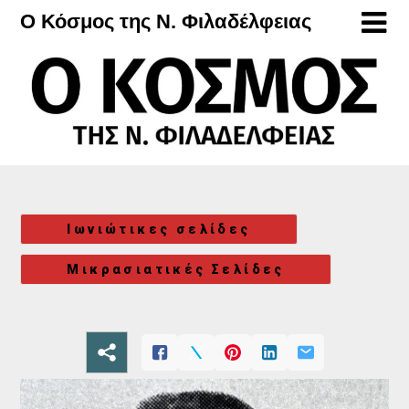
Μετάβαση
Ο Κόσμος της Ν. Φιλαδέλφειας
στο
περιεχόμενο
Ιωνιώτικες σελίδες
Μικρασιατικές Σελίδες