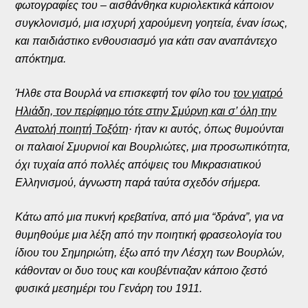
φωτογραφίες του – αισθάνθηκα κυριολεκτικά κάποιον
συγκλονισμό, μια ισχυρή χαρούμενη γοητεία, έναν ίσως,
και παιδιάστικο ενθουσιασμό για κάτι σαν αναπάντεχο
απόκτημα.
Ήλθε στα Βουρλά να επισκεφτή τον φίλο του
τον γιατρό
Ηλιάδη, τον περίφημο τότε στην Σμύρνη και σ’ όλη την
Ανατολή ποιητή Τοξότη
· ήταν κι αυτός, όπως θυμούνται
οι παλαιοί Σμυρνιοί και Βουρλιώτες, μια προσωπικότητα,
όχι τυχαία από πολλές απόψεις του Μικρασιατικού
Ελληνισμού, άγνωστη παρά ταύτα σχεδόν σήμερα.
Κάτω από μια πυκνή κρεβατίνα, από μια “δράνα”, για να
θυμηθούμε μια λέξη από την ποιητική φρασεολογία του
ίδιου του Σημηριώτη, έξω από την Λέσχη των Βουρλών,
κάθονταν οι δυο τους και κουβέντιαζαν κάποιο ζεστό
φυσικά μεσημέρι του Γενάρη του 1911.