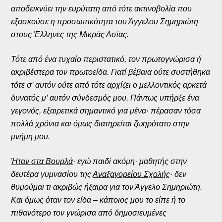
αποδεικνύει την ευρύτατη από τότε ακτινοβολία που
εξασκούσε η προσωπικότητα του Άγγελου Σημηριώτη
στους Έλληνες της Μικράς Ασίας.
Τότε από ένα τυχαίο περιστατικό, τον πρωτογνώρισα ή
ακριβέστερα τον πρωτοείδα. Γιατί βέβαια ούτε συστήθηκα
τότε σ’ αυτόν ούτε από τότε αρχίζει ο μελλοντικός αρκετά
δυνατός μ’ αυτόν σύνδεσμός μου. Πάντως υπήρξε ένα
γεγονός, εξαιρετικά σημαντικό για μένα· πέρασαν τόσα
πολλά χρόνια και όμως διατηρείται ζωηρότατο στην
μνήμη μου.
Ήταν στα Βουρλά
· εγώ παιδί ακόμη· μαθητής στην
δευτέρα γυμνασίου της
Αναξαγορείου Σχολής
· δεν
θυμούμαι τι ακριβώς ήξαιρα για τον Άγγελο Σημηριώτη.
Και όμως όταν τον είδα – κάποιος μου το είπε ή το
πιθανότερο τον γνώρισα από δημοσιευμένες