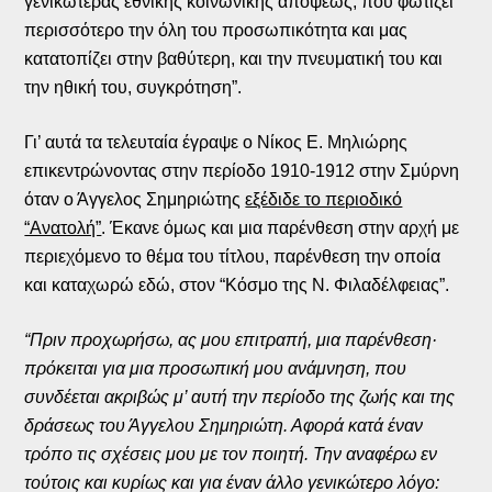
γενικωτέρας εθνικής κοινωνικής απόψεως, που φωτίζει
περισσότερο την όλη του προσωπικότητα και μας
κατατοπίζει στην βαθύτερη, και την πνευματική του και
την ηθική του, συγκρότηση”.
Γι’ αυτά τα τελευταία έγραψε ο Νίκος Ε. Μηλιώρης
επικεντρώνοντας στην περίοδο 1910-1912 στην Σμύρνη
όταν ο Άγγελος Σημηριώτης
εξέδιδε το περιοδικό
“Ανατολή”
. Έκανε όμως και μια παρένθεση στην αρχή με
περιεχόμενο το θέμα του τίτλου, παρένθεση την οποία
και καταχωρώ εδώ, στον “Κόσμο της Ν. Φιλαδέλφειας”.
“Πριν προχωρήσω, ας μου επιτραπή, μια παρένθεση·
πρόκειται για μια προσωπική μου ανάμνηση, που
συνδέεται ακριβώς μ’ αυτή την περίοδο της ζωής και της
δράσεως του Άγγελου Σημηριώτη. Αφορά κατά έναν
τρόπο τις σχέσεις μου με τον ποιητή. Την αναφέρω εν
τούτοις και κυρίως και για έναν άλλο γενικώτερο λόγο: