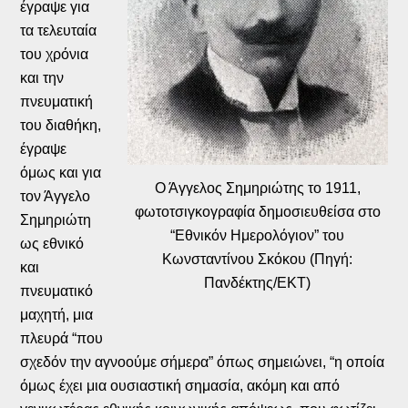
έγραψε για
τα τελευταία
του χρόνια
και την
πνευματική
του διαθήκη,
έγραψε
όμως και για
Ο Άγγελος Σημηριώτης το 1911,
τον Άγγελο
φωτοτσιγκογραφία δημοσιευθείσα στο
Σημηριώτη
“Εθνικόν Ημερολόγιον” του
ως εθνικό
Κωνσταντίνου Σκόκου (Πηγή:
και
Πανδέκτης/ΕΚΤ)
πνευματικό
μαχητή, μια
πλευρά “που
σχεδόν την αγνοούμε σήμερα” όπως σημειώνει, “η οποία
όμως έχει μια ουσιαστική σημασία, ακόμη και από