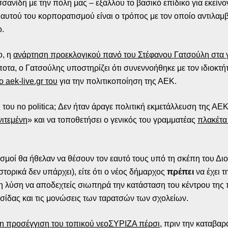
νίδη με την πόλη μας – εξάλλου το βασικό επίδικο για εκείνο
 αυτού του κορπορατισμού είναι ο τρόπος με τον οποίο αντιλαμ
ο.
ο, η
ανάρτηση προεκλογικού πανό του Στέφανου Γατσούλη στα γ
ποτα, ο Γατσούλης υποστηρίζει ότι συνεννοήθηκε με τον ιδιοκτήτ
ο aek-live.gr του
για την πολιτικοποίηση της ΑΕΚ.
 του no politica; Δεν ήταν άραγε πολιτική εκμετάλλευση της 
ιτεμένη
» και να τοποθετήσει ο γενικός του γραμματέας
πλακέτα
ασμοί θα ήθελαν να θέσουν τον εαυτό τους υπό τη σκέπη του Διο
τορικά δεν υπάρχει), είτε ότι ο νέος δήμαρχος
πρέπει
να έχει τ
 λύση να αποδεχτείς σιωπηρά την κατάσταση του κέντρου της πό
ησίδας και τις μονώσεις των ταρατσών των σχολείων.
 η προσέγγιση του τοπικού νεοΣΥΡΙΖΑ πέρσι
, πριν την καταβα