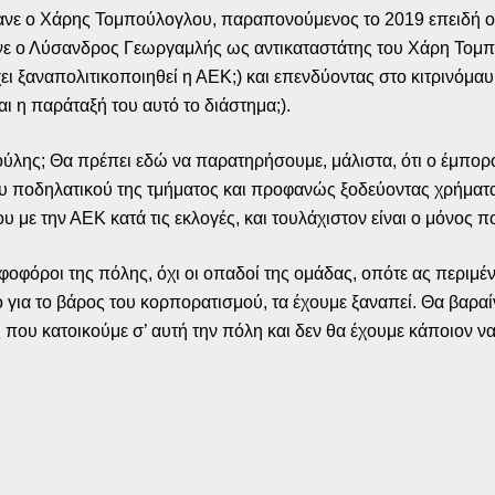
κανε ο Χάρης Τομπούλογλου, παραπονούμενος το 2019 επειδή ο
κανε ο Λύσανδρος Γεωργαμλής ως αντικαταστάτης του Χάρη Τομπο
έχει ξαναπολιτικοποιηθεί η ΑΕΚ;) και επενδύοντας στο κιτρινόμ
ι η παράταξή του αυτό το διάστημα;).
τσούλης; Θα πρέπει εδώ να παρατηρήσουμε, μάλιστα, ότι ο έμπο
ποδηλατικού της τμήματος και προφανώς ξοδεύοντας χρήματα γ
ου με την ΑΕΚ κατά τις εκλογές, και τουλάχιστον είναι ο μόνος 
φοφόροι της πόλης, όχι οι οπαδοί της ομάδας, οπότε ας περιμέ
ια το βάρος του κορπορατισμού, τα έχουμε ξαναπεί. Θα βαραίνει
άς που κατοικούμε σ’ αυτή την πόλη και δεν θα έχουμε κάποιο