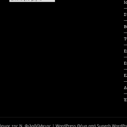
Ι
Σ
Β
Τ
Ε
Ε
Ε
Δ
Έ
όσμος της Ν. Φιλαδέλφειας
| WordPress Θέμα από
Superb WordPr