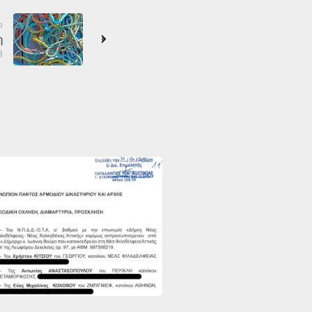
ο
η
3