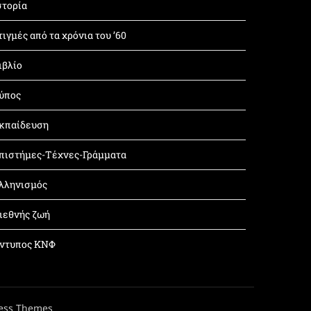
στορία
τιγμές από τα χρόνια του ’60
ιβλίο
ύπος
κπαίδευση
πιστήμες-Τέχνες-Γράμματα
λληνισμός
ιεθνής ζωή
ντυπος ΚΝΦ
ess Themes