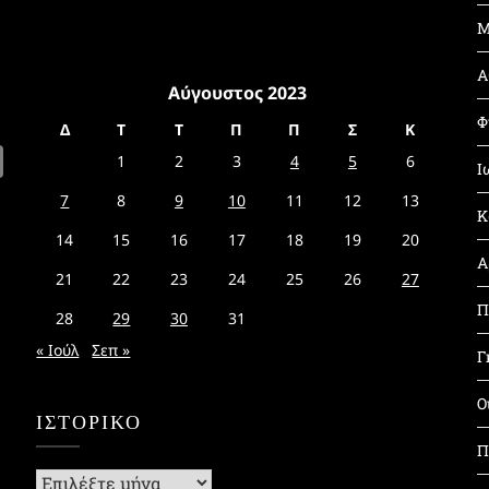
Μ
Α
Αύγουστος 2023
Φ
Δ
Τ
Τ
Π
Π
Σ
Κ
1
2
3
4
5
6
Ι
7
8
9
10
11
12
13
Κ
14
15
16
17
18
19
20
Α
21
22
23
24
25
26
27
Π
28
29
30
31
« Ιούλ
Σεπ »
Γ
Ο
ΙΣΤΟΡΙΚΌ
Π
Ιστορικό