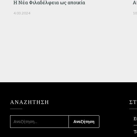
Η Νέα Φιλαδέλφεια ως αποικία
Α
4.03.2024
10
ΑΝΑΖΉΤΗΣΗ
Σ
ΑΝΑΖΉΤΗΣΗ
Ε
ΓΙΑ:
Τ