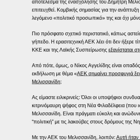
αποτέλεσμα της ενασχόλησης του Δημήτρη Μελισσα
επιτευχθεί. Κομβικής σημασίας για την ανάπτυξη
λεγόμενο «πολιτικό προσωπικό» της και όχι μόν
Πιο πρόσφατο σχετικό περιστατικό, κάπως αστεί
γήπεδο. Η ερασιτεχνική ΑΕΚ λέει ότι δεν ήξερε τί
ΚΚΕ και της Λαϊκής Συσπείρωσης
εξανίσταται στ
Από πότε, όμως, ο Νίκος Αγγελίδης είναι οπαδός
εκδήλωση με θέμα «
ΑΕΚ σημαίνει προσφυγιά ξεν
Μελισσανίδη
;
Ας είμαστε ειλικρινείς: Όλοι οι υποψήφιοι συνδυ
κιτρινόμαυρη ψήφος στη Νέα Φιλαδέλφεια (που ισ
Μελισσανίδη. Είναι πράγματι εύκολη και ανώδυνη
“πολιτική” με τις λακούβες στους δρόμους της Ν
Με την ΑΕΚ του Μελισσανίδη, λοιπόν:
Αυτή ήταν