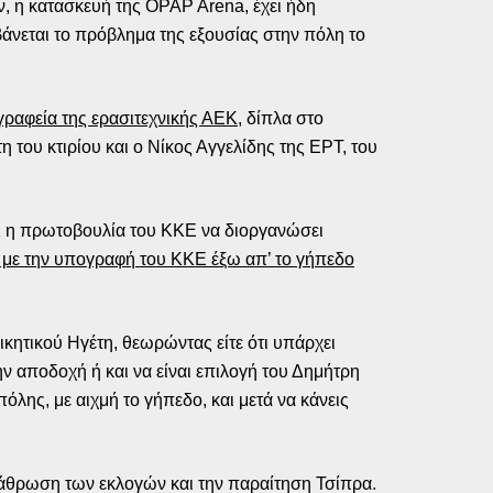
ν, η κατασκευή της OPAP Arena, έχει ήδη
βάνεται το πρόβλημα της εξουσίας στην πόλη το
ραφεία της ερασιτεχνικής ΑΕΚ
, δίπλα στο
η του κτιρίου και ο Νίκος Αγγελίδης της ΕΡΤ, του
ΑΕΚ η πρωτοβουλία του ΚΚΕ να διοργανώσει
 με την υπογραφή του ΚΚΕ έξω απ’ το γήπεδο
ικητικού Ηγέτη, θεωρώντας είτε ότι υπάρχει
ην αποδοχή ή και να είναι επιλογή του Δημήτρη
λης, με αιχμή το γήπεδο, και μετά να κάνεις
ράθρωση των εκλογών και την παραίτηση Τσίπρα.