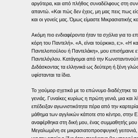
αργότερα, και από πλήθος συναδέλφους στη συνέ
απαντώ. «Και πώς δεν έχεις, μη μας πεις πως εί
και οι γονείς μας. Όμως είμαστε Μικρασιατικής
Ακόμη πιο ενδιαφέροντα ήταν τα σχόλια για το επ
κόρη του Παντελή». «Α, είναι τούρκικο, ε;». «Η κ
Παντελοπούλου ή Παντελάκη», μου επισήμαινε ε
Παντελόγλου. Κατάγομαι από την Κωνσταντινούπο
Διδάσκοντας τα ελληνικά ως δεύτερη ή ξένη γλώσ
υφίστανται τα ίδια.
Το χιούμορ σχετικά με το επώνυμο διαδέχτηκε τα
γενιάς. Γυναίκες κυρίως η πρώτη γενιά, μια και
επέδειξαν αγωνιστικότητα πέρα από την καρτερία,
μάθημα των αγγλικών κάποτε στο κέντρο, στην Ε
αναφέρθηκα στη δική μου, ένας συμμαθητής μου 
Μεγαλωμένη σε μικρασιατοπροσφυγική γειτονιά, κ