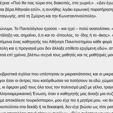
χεια: «Πού θα πας τώρα στις διακοπές, στο χωριό;» . «Δεν έχ
σαι βέρα Αθηναία εσύ!», η συνήθης λιγάκι ειρωνική παρατήρηση
 καταγωγής, από τη Σμύρνη και την Κωνσταντινούπολη».
ώνυμο. Το Παντελόγλου ηχούσε – και ηχεί – πολύ ανατολίτικο. «Κ
ατάληξη ναι, σημαίνει, ό,τι και το -όπουλος, το -ίδης ή το -άκη
πίμονα ένας καθηγητής του Αθήνησι Πανεπιστημίου κάθε φορά 
λη και η προγιαγιά μου δεν άλλαξε επίθετο ερχόμενη εδώ», α
σα επί χρόνια, βλέπω συχνά τους μαθητές και τις μαθήτριές μο
 υβριστικά σχόλια που υπέστησαν οι μικρασιάτισσες και οι μικ
 λίγοι ήταν οι άντρες που κατόρθωσαν να πατήσουν τα εδώ χώμα
 κι έφεραν μαζί τους όλο τους τον πολιτισμό μαζί με γέλιο, τρα
λληνοαμερικανική Ένωση, όταν ο καθηγητής μας άνοιξε μια συζ
με αποκάλεσε τουρκόσπορο», μου είχε πει η μητέρα μου, «κι 
οπελίτσα στα δεκάξι ή τα δεκαεφτά, δεν είχε βιώσει ως τότε ρ