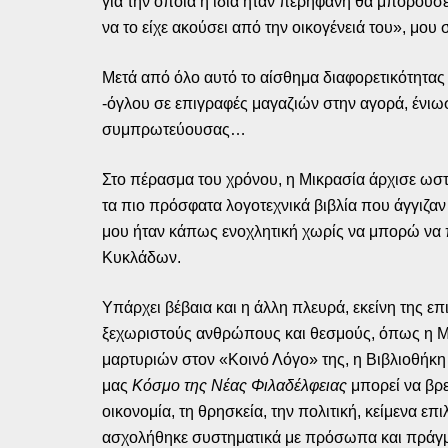
για την οποία η ίδια ήταν περήφανη θα μπορούσε
να το είχε ακούσει από την οικογένειά του», μου
Μετά από όλο αυτό το αίσθημα διαφορετικότητας
-όγλου σε επιγραφές μαγαζιών στην αγορά, ένιωσ
συμπρωτεύουσας…
Στο πέρασμα του χρόνου, η Μικρασία άρχισε ωστ
τα πιο πρόσφατα λογοτεχνικά βιβλία που άγγιζαν
μου ήταν κάπως ενοχλητική χωρίς να μπορώ να π
Κυκλάδων.
Υπάρχει βέβαια και η άλλη πλευρά, εκείνη της ε
ξεχωριστούς ανθρώπους και θεσμούς, όπως η Μ
μαρτυριών στον «Κοινό Λόγο» της, η Βιβλιοθήκη κ
μας
Κόσμο της Νέας Φιλαδέλφειας
μπορεί να βρε
οικονομία, τη θρησκεία, την πολιτική, κείμενα 
ασχολήθηκε συστηματικά με πρόσωπα και πράγματ