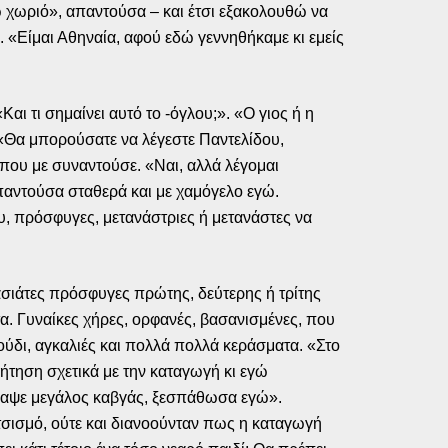
ω χωριό», απαντούσα – και έτσι εξακολουθώ να
. «Είμαι Αθηναία, αφού εδώ γεννηθήκαμε κι εμείς
αι τι σημαίνει αυτό το -όγλου;». «Ο γιος ή η
ς». «Θα μπορούσατε να λέγεστε Παντελίδου,
που με συναντούσε. «Ναι, αλλά λέγομαι
παντούσα σταθερά και με χαμόγελο εγώ.
υ, πρόσφυγες, μετανάστριες ή μετανάστες να
ρασιάτες πρόσφυγες πρώτης, δεύτερης ή τρίτης
τα. Γυναίκες χήρες, ορφανές, βασανισμένες, που
γούδι, αγκαλιές και πολλά πολλά κεράσματα. «Στο
ήτηση σχετικά με την καταγωγή κι εγώ
άναψε μεγάλος καβγάς, ξεσπάθωσα εγώ».
ατσισμό, ούτε και διανοούνταν πως η καταγωγή