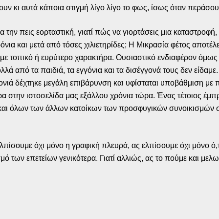
ουν κι αυτά κάποια στιγμή λίγο λίγο το φως, ίσως όταν περάσου
να την πεις εορταστική, γιατί πώς να γιορτάσεις μια καταστροφή
όνια και μετά από τόσες χιλιετηρίδες; Η Μικρασία φέτος αποτέλ
τοπικό ή ευρύτερο χαρακτήρα. Ουσιαστικό ενδιαφέρον όμως γ
ά από τα παιδιά, τα εγγόνια και τα δισέγγονά τους δεν είδαμε. 
ονιά δέχτηκε μεγάλη επιβάρυνση και υφίσταται υποβάθμιση με π
α στην ιστοσελίδα μας εξάλλου χρόνια τώρα. Ένας τέτοιος έμπ
και όλων των άλλων κατοίκων των προσφυγικών συνοικισμών σ
ς ελπίσουμε όχι μόνο η γραφική πλευρά, ας ελπίσουμε όχι μόνο ό,
ό των επετείων γενικότερα. Γιατί αλλιώς, ας το πούμε και μελωδ