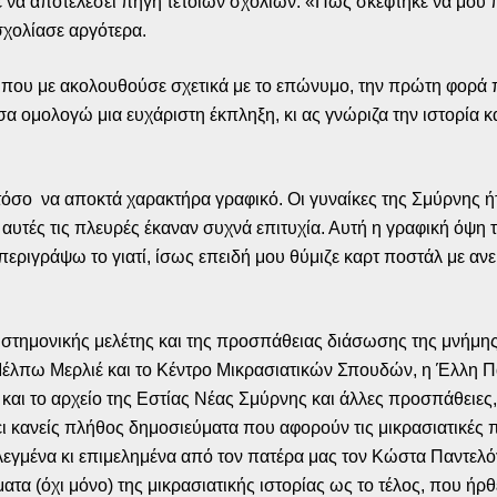
 να αποτελέσει πηγή τέτοιων σχολίων. «Πώς σκέφτηκε να μου πε
 σχολίασε αργότερα.
 που με ακολουθούσε σχετικά με το επώνυμο, την πρώτη φορά π
α ομολογώ μια ευχάριστη έκπληξη, κι ας γνώριζα την ιστορία 
όσο να αποκτά χαρακτήρα γραφικό. Οι γυναίκες της Σμύρνης ήτα
 αυτές τις πλευρές έκαναν συχνά επιτυχία. Αυτή η γραφική όψη 
εριγράψω το γιατί, ίσως επειδή μου θύμιζε καρτ ποστάλ με ανε
πιστημονικής μελέτης και της προσπάθειας διάσωσης της μνήμη
έλπω Μερλιέ και το Κέντρο Μικρασιατικών Σπουδών, η Έλλη 
αι το αρχείο της Εστίας Νέας Σμύρνης και άλλες προσπάθειες, π
ι κανείς πλήθος δημοσιεύματα που αφορούν τις μικρασιατικές πα
επιλεγμένα κι επιμελημένα από τον πατέρα μας τον Κώστα Παντελ
α (όχι μόνο) της μικρασιατικής ιστορίας ως το τέλος, που ήρ