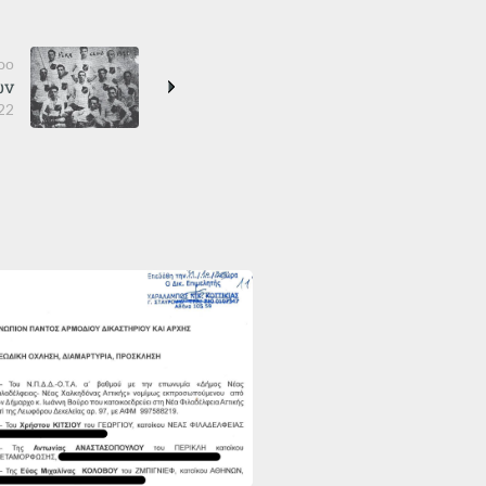
ρο
ων
22