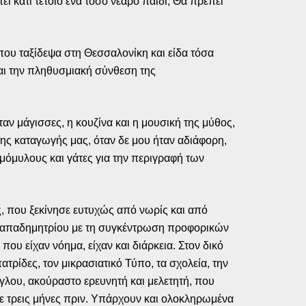
ι κάτι τέτοιο ένα τόσο νεαρό παιδί; Θα πρέπει
ου ταξίδεψα στη Θεσσαλονίκη και είδα τόσα
και την πληθυσμιακή σύνθεση της
ν μάγισσες, η κουζίνα και η μουσική της μύθος,
της καταγωγής μας, όταν δε μου ήταν αδιάφορη,
μόμυλους και γάτες για την περιγραφή των
ς, που ξεκίνησε ευτυχώς από νωρίς και από
Παπαδημητρίου με τη συγκέντρωση προφορικών
ου είχαν νόημα, είχαν και διάρκεια. Στον δικό
τρίδες, τον μικρασιατικό Τύπο, τα σχολεία, την
όγλου, ακούραστο ερευνητή και μελετητή, που
θε τρεις μήνες πριν. Υπάρχουν και ολοκληρωμένα