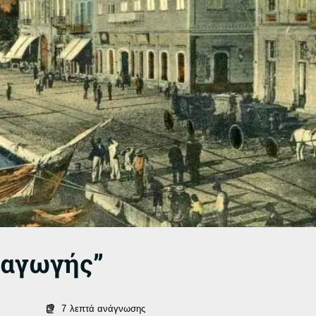
ταγωγής”
7
λεπτά ανάγνωσης