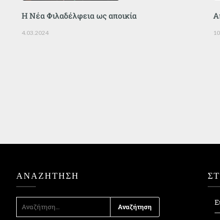
Η Νέα Φιλαδέλφεια ως αποικία
Α
4.03.2024
10
ΑΝΑΖΉΤΗΣΗ
Σ
ΑΝΑΖΉΤΗΣΗ
Ε
ΓΙΑ: