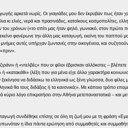
γωγής αρκετά νωρίς. Οι γιαγιάδες μου δεν έκρυβαν πως ήταν χα
λια κι ελιές, νερά και πρασινάδες, κατοίκους κοσμοπολίτες, ελ
 του χρόνων («το σπίτι μας ήταν ψηλό, γωνιακό, στον πρώτο παρ
εκείνο φανέρωνε την άλλη μας καταγωγή, εκείνη του παππού μ
 μνήμες αυτές υπήρχαν ζωντανές στην οικογένεια, και συζητιού
 «πριν».
ράνι» ή «ντελβές» που οι φίλοι έβρισκαν αλλόκοτες – βλέπετε
» ή «κατακάθι» (λέξη που για μένα είχε άλλο χαρακτήρα κοινω
 ξεκίνησα να διδάσκω τα ελληνικά ως ξένη γλώσσα, δυο φίλες
λληνικά θα τους διδάξεις ή τα κανονικά;». Με κάποιο τρόπο επο
τά κύριο λόγο επικρατήσει στην Αθήνα μετεπαναστατικά – και 
αταγωγή συνδέθηκε επίσης σε όλη τη ζωή μου με τη φράση «Εμε
ατυπωνόταν η ίδια πάντα ερώτηση από συμμαθητές και συμμαθήτρ