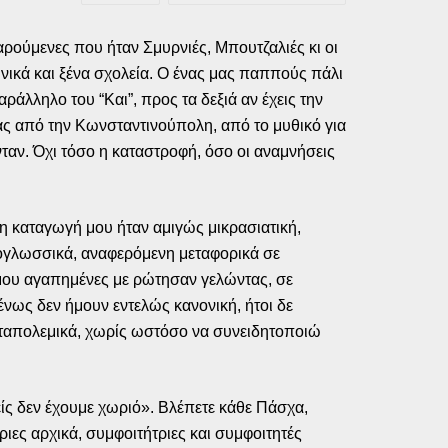
ρούμενες που ήταν Σμυρνιές, Μπουτζαλιές κι οι
ληνικά και ξένα σχολεία. Ο ένας μας παππούς πάλι
άλληλο του “Και”, προς τα δεξιά αν έχεις την
ας από την Κωνσταντινούπολη, από το μυθικό για
νταν. Όχι τόσο η καταστροφή, όσο οι αναμνήσεις
 η καταγωγή μου ήταν αμιγώς μικρασιατική,
νιογλωσσικά, αναφερόμενη μεταφορικά σε
 μου αγαπημένες με ρώτησαν γελώντας, σε
μένως δεν ήμουν εντελώς κανονική, ήτοι δε
μεταπολεμικά, χωρίς ωστόσο να συνειδητοποιώ
ίς δεν έχουμε χωριό». Βλέπετε κάθε Πάσχα,
ιες αρχικά, συμφοιτήτριες και συμφοιτητές