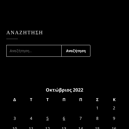
ΑΝΑΖΉΤΗΣΗ
ΑΝΑΖΉΤΗΣΗ
ΓΙΑ:
Οκτώβριος 2022
Δ
Τ
Τ
Π
Π
Σ
Κ
1
2
3
4
5
6
7
8
9
10
11
12
13
14
15
16