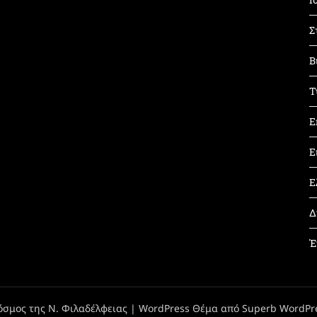
Σ
Β
Τ
Ε
Ε
Ε
Δ
Έ
όσμος της Ν. Φιλαδέλφειας
| WordPress Θέμα από
Superb WordPr