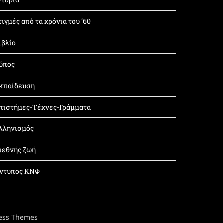
τιγμές από τα χρόνια του ’60
ιβλίο
ύπος
κπαίδευση
πιστήμες-Τέχνες-Γράμματα
λληνισμός
ιεθνής ζωή
ντυπος ΚΝΦ
ess Themes