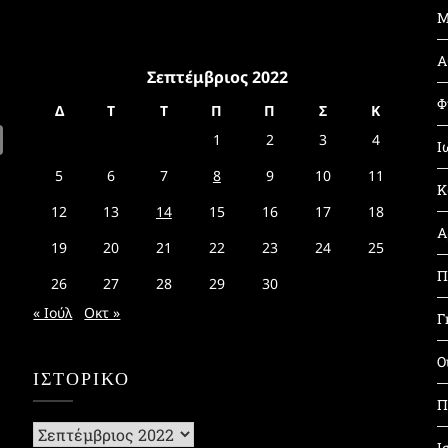
Μ
Α
Σεπτέμβριος 2022
Φ
Δ
Τ
Τ
Π
Π
Σ
Κ
1
2
3
4
Ι
5
6
7
8
9
10
11
Κ
12
13
14
15
16
17
18
Α
19
20
21
22
23
24
25
Π
26
27
28
29
30
« Ιούλ
Οκτ »
Γ
Ο
ΙΣΤΟΡΙΚΌ
Π
Ιστορικό
Ι