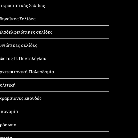
ικρασιατικές Σελίδες
θηναϊκές Σελίδες
ιλαδελφειώτικες σελίδες
ωνιώτικες σελίδες
ώστας Π. Παντελόγλου
ρχιτεκτονική-Πολεοδομία
ολιτική
κραμσιανές Σπουδές
ικονομία
ρόσωπα
στορία