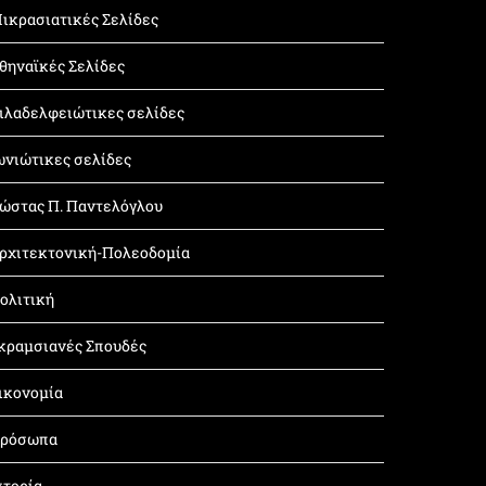
ικρασιατικές Σελίδες
θηναϊκές Σελίδες
ιλαδελφειώτικες σελίδες
ωνιώτικες σελίδες
ώστας Π. Παντελόγλου
ρχιτεκτονική-Πολεοδομία
ολιτική
κραμσιανές Σπουδές
ικονομία
ρόσωπα
στορία