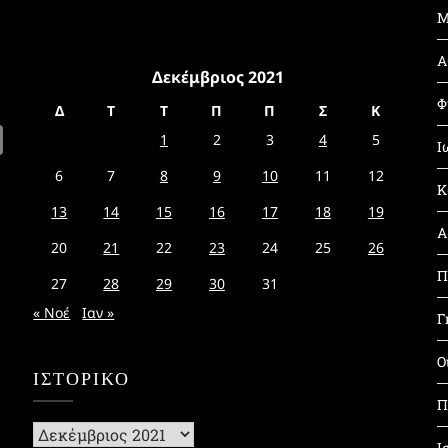
Μ
Α
Δεκέμβριος 2021
Φ
Δ
Τ
Τ
Π
Π
Σ
Κ
1
2
3
4
5
Ι
6
7
8
9
10
11
12
Κ
13
14
15
16
17
18
19
Α
20
21
22
23
24
25
26
Π
27
28
29
30
31
« Νοέ
Ιαν »
Γ
Ο
ΙΣΤΟΡΙΚΌ
Π
Ιστορικό
Ι