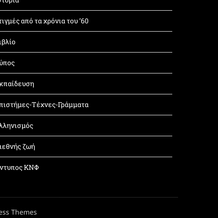
τιγμές από τα χρόνια του ’60
ιβλίο
ύπος
κπαίδευση
πιστήμες-Τέχνες-Γράμματα
λληνισμός
ιεθνής ζωή
ντυπος ΚΝΦ
ess Themes