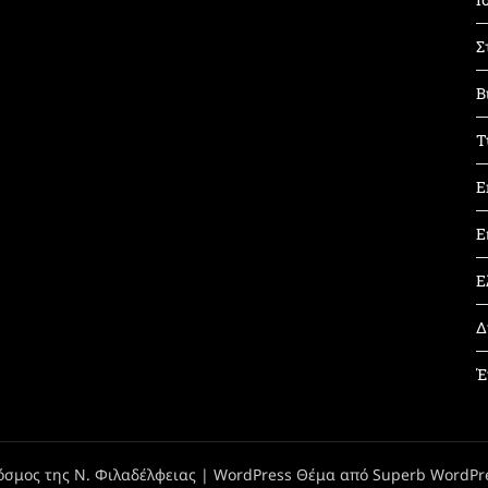
Σ
Β
Τ
Ε
Ε
Ε
Δ
Έ
όσμος της Ν. Φιλαδέλφειας
| WordPress Θέμα από
Superb WordPr