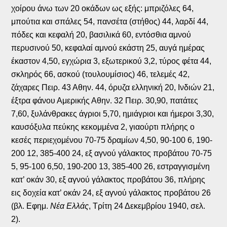
χοίρου άνω των 20 οκάδων ως εξής: μπριζόλες 64,
μπούτια και σπάλες 54, πανσέτα (στήθος) 44, λαρδί 44,
πόδες και κεφαλή 20, βασιλικά 60, εντόσθια αμνού
περυσινού 50, κεφαλαί αμνού εκάστη 25, αυγά ημέρας
έκαστον 4,50, εγχώρια 3, εξωτερικού 3,2, τύρος φέτα 44,
σκληρός 66, ασκού (τουλουμίσιος) 46, τελεμές 42,
ζάχαρες Πειρ. 43 Αθην. 44, όρυζα ελληνική 20, Ινδιών 21,
έξτρα φάνου Αμερικής Αθην. 32 Πειρ. 30,90, πατάτες
7,60, ξυλάνθρακες άγριοι 5,70, ημιάγριοι και ήμεροι 3,30,
καυσόξυλα πεύκης κεκομμένα 2, γιαούρτι πλήρης ο
κεσές περιεχομένου 70-75 δραμίων 4,50, 90-100 6, 190-
200 12, 385-400 24, εξ αγνού γάλακτος προβάτου 70-75
5, 95-100 6,50, 190-200 13, 385-400 26, εστραγγισμένη
κατ’ οκάν 30, εξ αγνού γάλακτος προβάτου 36, πλήρης
εις δοχεία κατ’ οκάν 24, εξ αγνού γάλακτος προβάτου 26
(βλ. Εφημ.
Νέα Ελλάς
, Τρίτη 24 Δεκεμβρίου 1940, σελ.
2).