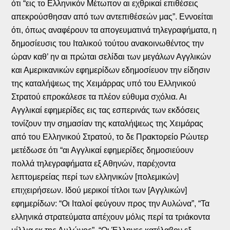
ότι “εις το Ελληνικόν Μέτωπον αι εχθρικαί επιθέσεις
απεκρούσθησαν από των αντεπιθέσεών μας”. Εννοείται
ότι, όπως αναφέρουν τα απογευματινά τηλεγραφήματα, η
δημοσίευσις του Ιταλικού τούτου ανακοινωθέντος την
ώραν καθ’ ην αι πρώται σελίδαι των μεγάλων Αγγλικών
και Αμερικανικών εφημερίδων εδημοσίευον την είδησιν
της καταλήψεως της Χειμάρρας υπό του Ελληνικού
Στρατού επροκάλεσε τα πλέον εύθυμα σχόλια. Αι
Αγγλικαί εφημερίδες εις τας εσπερινάς των εκδόσεις
τονίζουν την σημασίαν της καταλήψεως της Χειμάρας
από του Ελληνικού Στρατού, το δε Πρακτορείο Ρώυτερ
μετέδωσε ότι “αι Αγγλικαί εφημερίδες δημοσιεύουν
πολλά τηλεγραφήματα εξ Αθηνών, παρέχοντα
λεπτομερείας περί των ελληνικών [πολεμικών]
επιχειρήσεων. Ιδού μερικοί τίτλοι των [Αγγλικών]
εφημερίδων: “Οι Ιταλοί φεύγουν προς την Αυλώνα”, “Τα
ελληνικά στρατεύματα απέχουν μόλις περί τα τριάκοντα