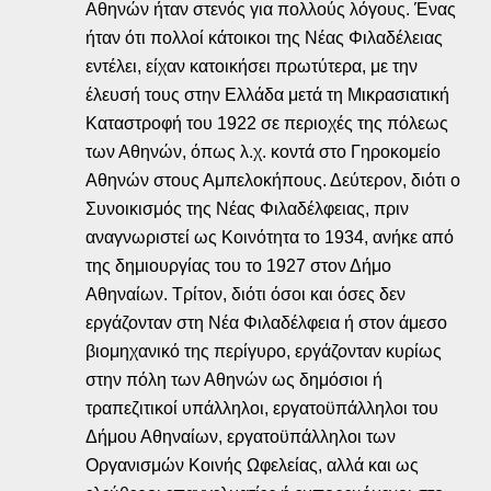
Αθηνών ήταν στενός για πολλούς λόγους. Ένας
ήταν ότι πολλοί κάτοικοι της Νέας Φιλαδέλειας
εντέλει, είχαν κατοικήσει πρωτύτερα, με την
έλευσή τους στην Ελλάδα μετά τη Μικρασιατική
Καταστροφή του 1922 σε περιοχές της πόλεως
των Αθηνών, όπως λ.χ. κοντά στο Γηροκομείο
Αθηνών στους Αμπελοκήπους. Δεύτερον, διότι ο
Συνοικισμός της Νέας Φιλαδέλφειας, πριν
αναγνωριστεί ως Κοινότητα το 1934, ανήκε από
της δημιουργίας του το 1927 στον Δήμο
Αθηναίων. Τρίτον, διότι όσοι και όσες δεν
εργάζονταν στη Νέα Φιλαδέλφεια ή στον άμεσο
βιομηχανικό της περίγυρο, εργάζονταν κυρίως
στην πόλη των Αθηνών ως δημόσιοι ή
τραπεζιτικοί υπάλληλοι, εργατοϋπάλληλοι του
Δήμου Αθηναίων, εργατοϋπάλληλοι των
Οργανισμών Κοινής Ωφελείας, αλλά και ως