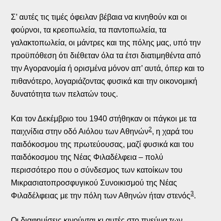
Σ’ αυτές τις τιμές όφειλαν βέβαια να κινηθούν και οι
φούρνοι, τα κρεοπωλεία, τα παντοπωλεία, τα
γαλακτοπωλεία, οι μάντρες και της πόλης μας, υπό την
προϋπόθεση ότι διέθεταν όλα τα έτσι διατιμηθέντα από
την Αγορανομία ή ορισμένα μόνον απ’ αυτά, όπερ και το
πιθανότερο, λογαριάζοντας φυσικά και την οικονομική
δυνατότητα των πελατών τους.
Και τον Δεκέμβριο του 1940 στήθηκαν οι πάγκοι με τα
2
παιχνίδια στην οδό Αιόλου των Αθηνών
, η χαρά του
παιδόκοσμου της πρωτεύουσας, μαζί φυσικά και του
παιδόκοσμου της Νέας Φιλαδέλφεια – πολύ
περισσότερο που ο σύνδεσμος των κατοίκων του
Μικρασιατοπροσφυγικού Συνοικισμού της Νέας
3
Φιλαδέλφειας με την πόλη των Αθηνών ήταν στενός
.
Οι διαφημίσεις κινούνται κι αυτές στο πνεύμα των