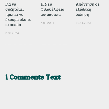
Για να
Η Νέα
Απάντηση σε
συζητάμε,
Φιλαδέλφεια
εξώδικη
πρέπει να
ως αποικία
όχληση
έχουμε όλα τα
4.03.2024
10.11.2023
στοιχεία
8.03.2024
1 Comments Text