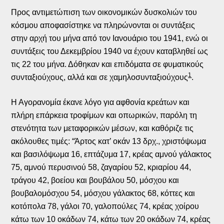
Προς αντιμετώπιση των οικονομικών δυσκολιών του
κόσμου αποφασίστηκε να πληρώνονται οι συντάξεις
στην αρχή του μήνα από τον Ιανουάριο του 1941, ενώ οι
συντάξεις του Δεκεμβρίου 1940 να έχουν καταβληθεί ως
τις 22 του μήνα. Δόθηκαν και επιδόματα σε φυματικούς
1
συνταξιούχους, αλλά και σε χαμηλοσυνταξιούχους
.
Η Αγορανομία έκανε λόγο για αφθονία κρεάτων και
πλήρη επάρκεια τροφίμων και οπωρικών, παρόλη τη
στενότητα των μεταφορικών μέσων, και καθόριζε τις
ακόλουθες τιμές: “Άρτος κατ’ οκάν 13 δρχ., χριστόψωμα
και βασιλόψωμα 16, επτάζυμα 17, κρέας αμνού γάλακτος
75, αμνού περυσινού 58, ζαγαρίου 52, κριαρίου 44,
τράγου 42, βοείου και βουβάλου 50, μόσχου και
βουβαλομόσχου 54, μόσχου γάλακτος 68, κόττες και
κοτόπολα 78, γάλοι 70, γαλοπούλες 74, κρέας χοίρου
κάτω των 10 οκάδων 74, κάτω των 20 οκάδων 74, κρέας