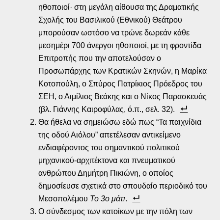
ηθοποιοί· στη μεγάλη αίθουσα της Δραματικής
Σχολής του Βασιλικού (Εθνικού) Θεάτρου
μπορούσαν ωστόσο να τρώνε δωρεάν κάθε
μεσημέρι 700 άνεργοι ηθοποιοί, με τη φροντίδα
Επιτροπής που την αποτελούσαν ο
Προσωπάρχης των Κρατικών Σκηνών, η Μαρίκα
Κοτοπούλη, ο Σπύρος Πατρίκιος Πρόεδρος του
ΣΕΗ, ο Αιμίλιος Βεάκης και ο Νίκος Παρασκευάς
(βλ. Γιάννης Καιροφύλας, ό.π., σελ. 32).
Θα ήθελα να σημειώσω εδώ πως “Τα παιχνίδια
της οδού Αιόλου” απετέλεσαν αντικείμενο
ενδιαφέροντος του σημαντικού πολιτικού
μηχανικού-αρχιτέκτονα και πνευματικού
ανθρώπου Δημήτρη Πικιώνη, ο οποίος
δημοσίευσε σχετικά στο σπουδαίο περιοδικό του
Μεσοπολέμου
Το 3ο μάτι
.
Ο σύνδεσμος των κατοίκων με την πόλη των