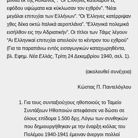
μίλλια εκ της Αυλώνος”. “Οι Έλληνες κατέλαβον εξ
εφόδου υψώματα και κύκλωσαν τον εχθρόν”. “Νέαι
μεγάλαι επιτυχίαι των Ελλήνων”. “Οι Έλληνες κατέρριψαν
χθες δέκα οκτώ Ιταλικά αεροπλάνα”. “Ελληνικά πολεμικά
εισήλθον εις την Αδριατικήν”. Οι τίτλοι των
Τάιμς
λέγουν
“Αι Ελληνικαί επιτυχίαι απειλούν το κέντρον του εχθρού”
(Για τα παραπάνω εντός εισαγωγικών καταχωρηθέντα,
βλ. Εφημ.
Νέα Ελλάς
, Τρίτη 24 Δεκεμβρίου 1940, σελ. 1).
(ακολουθεί συνέχεια)
Κώστας Π. Παντελόγλου
Για τους συνταξιούχους ηθοποιούς το Ταμείο
Συντάξεων Ηθοποιών απεφάσισε να δώσει σε
όλους επίδομα 1.500 δρχ. Λόγω των συνθηκών
που δημιουργήθηκαν με την έναρξη κιόλας του
Πολέμου 1940-1941 έμειναν άνεργοι πολλοί