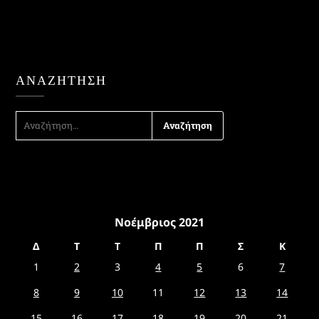
ΑΝΑΖΉΤΗΣΗ
ΑΝΑΖΉΤΗΣΗ
ΓΙΑ:
Νοέμβριος 2021
Δ
Τ
Τ
Π
Π
Σ
Κ
1
2
3
4
5
6
7
8
9
10
11
12
13
14
15
16
17
18
19
20
21