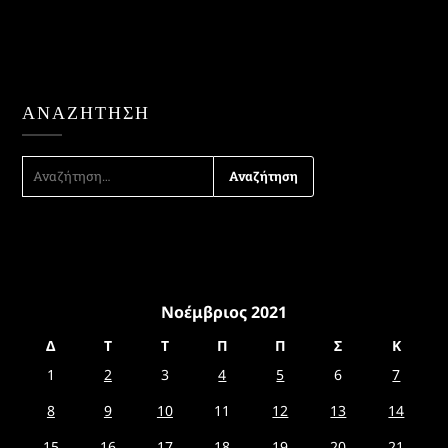
ΑΝΑΖΉΤΗΣΗ
ΑΝΑΖΉΤΗΣΗ
ΓΙΑ:
Νοέμβριος 2021
Δ
Τ
Τ
Π
Π
Σ
Κ
1
2
3
4
5
6
7
8
9
10
11
12
13
14
15
16
17
18
19
20
21