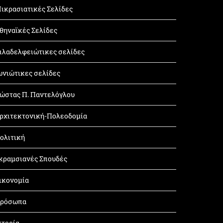
ικρασιατικές Σελίδες
θηναϊκές Σελίδες
ιλαδελφειώτικες σελίδες
ωνιώτικες σελίδες
ώστας Π. Παντελόγλου
ρχιτεκτονική-Πολεοδομία
ολιτική
κραμσιανές Σπουδές
ικονομία
ρόσωπα
στορία