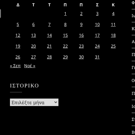
Φ
Δ
Τ
Τ
Π
Π
Σ
Κ
1
2
3
4
Ι
5
6
7
8
9
10
11
Κ
12
13
14
15
16
17
18
Α
19
20
21
22
23
24
25
Π
26
27
28
29
30
31
« Σεπ
Νοέ »
Γ
Ο
ΙΣΤΟΡΙΚΌ
Π
Ιστορικό
Ι
Σ
Β