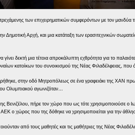
τρεχάμενης των επιχειρηματικών συμφερόντων με τον μανδύα τη
ώην Δημοτική Αρχή, και μια κατάταξη των ερασιτεχνικών σωματ
α γίνει δεκτή μια τέτοια απροκάλυπτη εχθρότητα για το παλαιότ
ρναίων κατοίκων του συνοικισμού της Νέας Φιλαδέλφειας, που 
ήθηκε, στην οδό Μητροπόλεως σε ένα γραφειάκι της ΧΑΝ πρωτ
του Ολυμπιακού αγωνιζόταν…
σης Βενιζέλου, πήρε τον χώρο που ως τότε χρησιμοποιούσε ο Ι
η ΑΕΚ ο χώρος που της δόθηκε να χρησιμοποιείται για την άθ
ιούνταν από τους μαθητές και τις μαθήτριες της Νέας Φιλαδέλφ