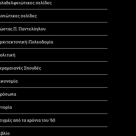
ιλαδελφειώτικες σελίδες
ωνιώτικες σελίδες
ώστας Π. Παντελόγλου
ρχιτεκτονική-Πολεοδομία
ολιτική
κραμσιανές Σπουδές
ικονομία
ρόσωπα
στορία
τιγμές από τα χρόνια του ’60
ιβλίο