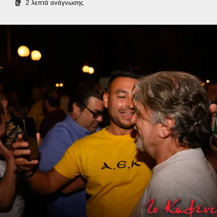
2
λεπτά ανάγνωσης