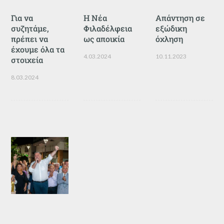
Για να
Η Νέα
Απάντηση σε
συζητάμε,
Φιλαδέλφεια
εξώδικη
πρέπει να
ως αποικία
όχληση
έχουμε όλα τα
4.03.2024
10.11.2023
στοιχεία
8.03.2024