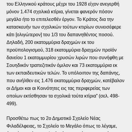
του Ελληνικού κράτους μέχρι του 1928 είχον ανεγερθή
μόνον 1.474 σχολικά κτίρια, γίνεται φανερόν πόσον
μεγάλο ήτο το επιτελεσθέν έργον. Το Κράτος δια την
κατασκευήν των σχολικών τούτων κτιρίων συνεισέφερε
κάτι [ολιγώτερον] του 1/3 του δαπανηθέντος ποσού.
Δηλαδή, 200 εκατομμύρια δραχμών εκ του
προϋπολογισμού, 318 εκατομμύρια δραχμών προϊόν
δανείου 1 εκατομμυρίου χρυσών λιρών που συνήφθη με
Σουηδικόν τραπεζιτικόν όμιλον και 73 εκατομμύρια εκ
των εκπαιδευτικών τελών. Το υπόλοιπον της δαπάνης,
που ανήλθεν εις 1.476 εκατομμύρια δραχμών, κατέβαλον
οι Δήμοι και αι Κοινότητες εις τας περιφερείας των
οποίων εκτίσθησαν τα σχολικά τούτα κτίρια” (σελ. 498-
499).
Προσθέτω πως το 2ο Δημοτικό Σχολείο Νέας
Φιλαδέλφειας, το Σχολείο το Μεγάλο όπως το λέγαμε,