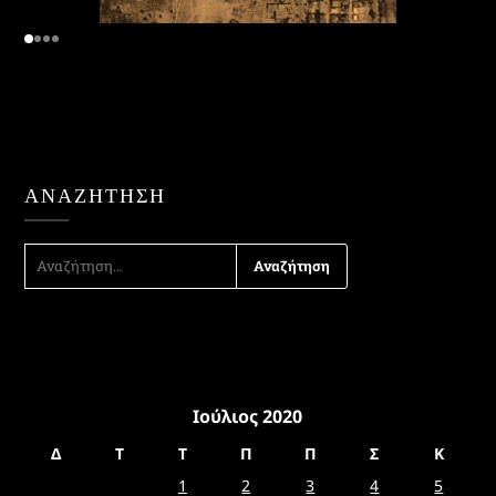
ΑΝΑΖΉΤΗΣΗ
ΑΝΑΖΉΤΗΣΗ
ΓΙΑ:
Ιούλιος 2020
Δ
Τ
Τ
Π
Π
Σ
Κ
1
2
3
4
5