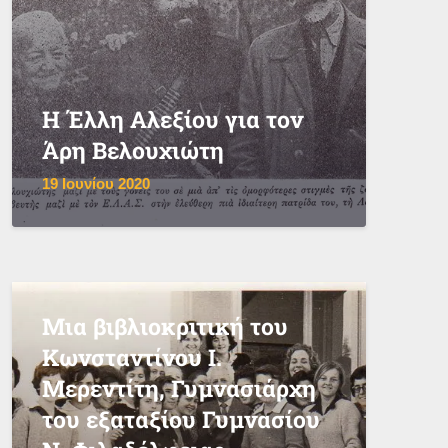
Η Έλλη Αλεξίου για τον
Άρη Βελουχιώτη
19 Ιουνίου 2020
Μια βιβλιοκριτική του
Κωνσταντίνου Ι.
Μερεντίτη, Γυμνασιάρχη
του εξαταξίου Γυμνασίου