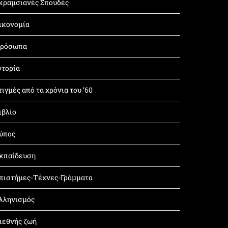
κραμσιανές Σπουδές
ικονομία
ρόσωπα
στορία
τιγμές από τα χρόνια του ’60
ιβλίο
ύπος
κπαίδευση
πιστήμες-Τέχνες-Γράμματα
λληνισμός
ιεθνής ζωή