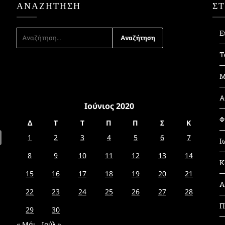
ΑΝΑΖΉΤΗΣΗ
Σ
ΑΝΑΖΉΤΗΣΗ
Ε
ΓΙΑ:
Τ
Μ
Α
Ιούνιος 2020
Φ
Δ
Τ
Τ
Π
Π
Σ
Κ
1
2
3
4
5
6
7
Ι
8
9
10
11
12
13
14
Κ
15
16
17
18
19
20
21
Α
22
23
24
25
26
27
28
Π
29
30
« Μάι
Ιούλ »