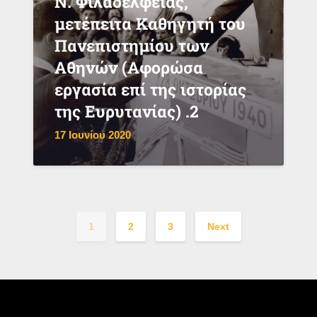
Ν. Φιλαδέλφειας,
μετέπειτα Καθηγητή του
Πανεπιστημίου των
Αθηνών (Αφορώσα
εργασία επί της ιστορίας
της Ευρυτανίας) .2
17 Ιουνίου 2020
1
2
3
Next