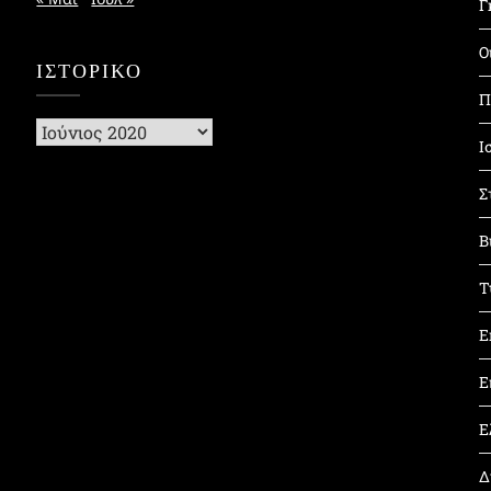
Γ
Ο
ΙΣΤΟΡΙΚΌ
Π
Ιστορικό
Ι
Σ
Β
Τ
Ε
Ε
Ε
Δ