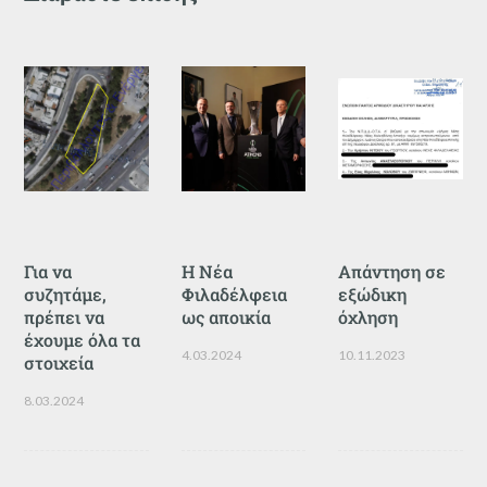
Για να
Η Νέα
Απάντηση σε
συζητάμε,
Φιλαδέλφεια
εξώδικη
πρέπει να
ως αποικία
όχληση
έχουμε όλα τα
4.03.2024
10.11.2023
στοιχεία
8.03.2024