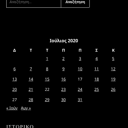
ΓΙΑ:
Ιούλιος 2020
Δ
Τ
Τ
Π
Π
Σ
Κ
1
2
3
4
5
6
7
8
9
10
11
12
13
14
15
16
17
18
19
20
21
22
23
24
25
26
27
28
29
30
31
« Ιούν
Αυγ »
ΙΣΤΟΡΙΚΌ