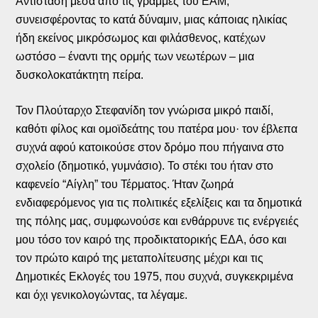
Αντίσταση μέσα από τις γραμμές του ΕΑΜ,
συνεισφέροντας το κατά δύναμιν, μιας κάποιας ηλικίας
ήδη εκείνος μικρόσωμος και φιλάσθενος, κατέχων
ωστόσο – έναντι της ορμής των νεωτέρων – μια
δυσκολοκατάκτητη πείρα.
Τον Πλούταρχο Στεφανίδη τον γνώρισα μικρό παιδί,
καθότι φίλος και ομοϊδεάτης του πατέρα μου· τον έβλεπα
συχνά αφού κατοικούσε στον δρόμο που πήγαινα στο
σχολείο (δημοτικό, γυμνάσιο). Το στέκι του ήταν στο
καφενείο “Αίγλη” του Τέρματος. Ήταν ζωηρά
ενδιαφερόμενος για τις πολιτικές εξελίξεις και τα δημοτικά
της πόλης μας, συμφωνούσε και ενθάρρυνε τις ενέργειές
μου τόσο τον καιρό της προδικτατορικής ΕΔΑ, όσο και
τον πρώτο καιρό της μεταπολίτευσης μέχρι και τις
Δημοτικές Εκλογές του 1975, που συχνά, συγκεκριμένα
και όχι γενικολογώντας, τα λέγαμε.