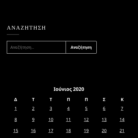
ΑΝΑΖΉΤΗΣΗ
ΑΝΑΖΉΤΗΣΗ
ΓΙΑ:
Ιούνιος 2020
Δ
Τ
Τ
Π
Π
Σ
Κ
1
2
3
4
5
6
7
8
9
10
11
12
13
14
15
16
17
18
19
20
21