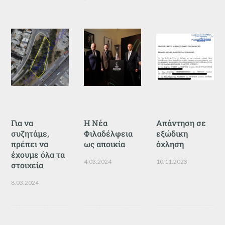
Για να
Η Νέα
Απάντηση σε
συζητάμε,
Φιλαδέλφεια
εξώδικη
πρέπει να
ως αποικία
όχληση
έχουμε όλα τα
4.03.2024
10.11.2023
στοιχεία
8.03.2024