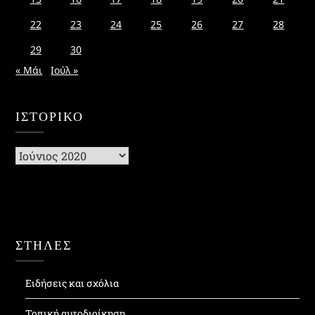
22
23
24
25
26
27
28
29
30
« Μάι
Ιούλ »
ΙΣΤΟΡΙΚΌ
Ιστορικό
ΣΤΗΛΕΣ
Ειδήσεις και σχόλια
Τοπική αυτοδιοίκηση