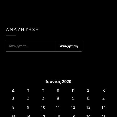
ΑΝΑΖΉΤΗΣΗ
ΑΝΑΖΉΤΗΣΗ
ΓΙΑ:
Ιούνιος 2020
Δ
Τ
Τ
Π
Π
Σ
Κ
1
2
3
4
5
6
7
8
9
10
11
12
13
14
15
16
17
18
19
20
21