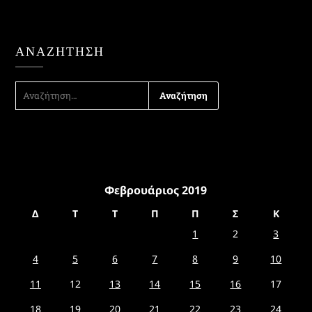
ΑΝΑΖΉΤΗΣΗ
ΑΝΑΖΉΤΗΣΗ
ΓΙΑ:
Φεβρουάριος 2019
Δ
Τ
Τ
Π
Π
Σ
Κ
1
2
3
4
5
6
7
8
9
10
11
12
13
14
15
16
17
18
19
20
21
22
23
24