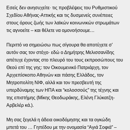
Εσείς δεν ανησυχείτε· τις προβλέψεις του Ρυθμιστικού
Σχεδίου Αθήνας-Αττικής και τις δυσμενείς συνέπειες
στους όρους ζωής των λαϊκών κοινωνικών στρωμάτων
τις αγνοείτε – και θέλετε να ομονοήσουμε…
Περιττό να σημειώσω πως σίγουρα θα αποτύχετε σ’
αυτόν σας τον στόχο· εδώ ο Δημήτρης Μελισσανίδης
απέτυχε έχοντας στο πλευρό του τους εκπροσώπους του
Θεού επί της γης: τον Οικουμενικό Πατριάρχη, τον
Αρχιεπίσκοπο Αθηνών και πάσης Ελλάδος, τον
Μητροπολίτη ΝΙΦ, αλλά και τον πρεσβευτή της
υπερδύναμης των ΗΠΑ και “κολοσσούς” της τέχνης και
της επιστήμης (Μίκης Θεοδωράκης, Ελένη Γλύκατζη-
Αρβελέρ κά.).
Μη σας ξεγελά η άδεια οικοδόμησης και τα ογκώδη
μπετά του … Γηπέδου με την ονομασία “Αγιά Σοφιά” –