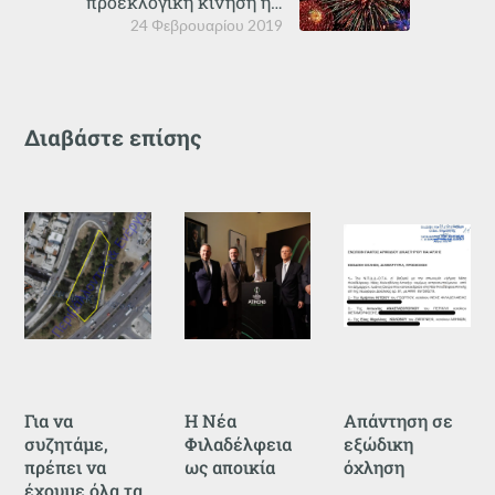
προεκλογική κίνηση ή…
24 Φεβρουαρίου 2019
Διαβάστε επίσης
Για να
Η Νέα
Απάντηση σε
συζητάμε,
Φιλαδέλφεια
εξώδικη
πρέπει να
ως αποικία
όχληση
έχουμε όλα τα