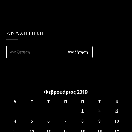
ΑΝΑΖΉΤΗΣΗ
ΑΝΑΖΉΤΗΣΗ
ΓΙΑ:
Φεβρουάριος 2019
Δ
Τ
Τ
Π
Π
Σ
Κ
1
2
3
4
5
6
7
8
9
10
11
12
13
14
15
16
17