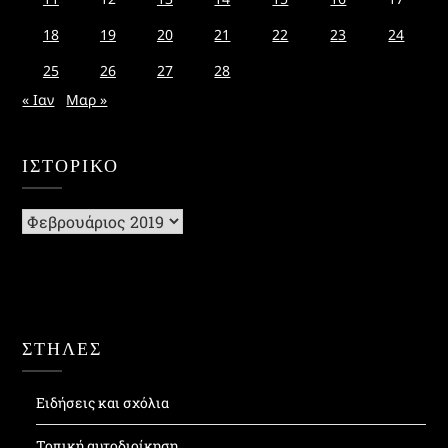
18
19
20
21
22
23
24
25
26
27
28
« Ιαν
Μαρ »
ΙΣΤΟΡΙΚΌ
Ιστορικό
ΣΤΗΛΕΣ
Ειδήσεις και σχόλια
Τοπική αυτοδιοίκηση