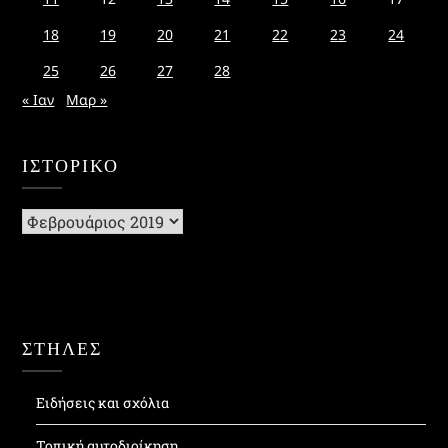
18
19
20
21
22
23
24
25
26
27
28
« Ιαν
Μαρ »
ΙΣΤΟΡΙΚΌ
Ιστορικό
ΣΤΗΛΕΣ
Ειδήσεις και σχόλια
Τοπική αυτοδιοίκηση