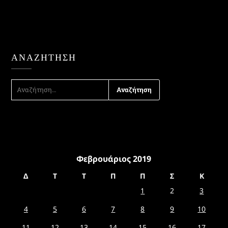
ΑΝΑΖΉΤΗΣΗ
ΑΝΑΖΉΤΗΣΗ
ΓΙΑ:
Φεβρουάριος 2019
Δ
Τ
Τ
Π
Π
Σ
Κ
1
2
3
4
5
6
7
8
9
10
11
12
13
14
15
16
17